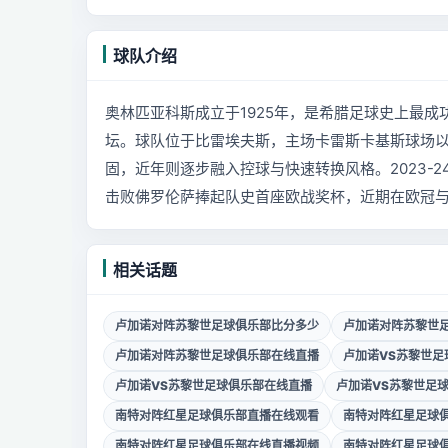
球队介绍
奥林匹亚科斯成立于1925年，是希腊足球史上最
坛。球队位于比雷埃夫斯，主场卡雷斯卡基斯球场
固，近年则逐步融入控球与快速转换风格。2023-
击败佛罗伦萨捧起队史首座欧战奖杯，近期在欧冠
相关话题
卢加诺对阵苏黎世足球俱乐部比分多少
卢加诺对阵苏黎世
卢加诺对阵苏黎世足球俱乐部在线直播
卢加诺VS苏黎世足
卢加诺VS苏黎世足球俱乐部在线直播
卢加诺VS苏黎世足
南特对阵红星足球俱乐部直播在线观看
南特对阵红星足球
南特对阵红星足球俱乐部在线直播视频
南特对阵红星足球