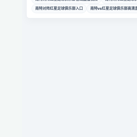
南特对阵红星足球俱乐部入口
南特vs红星足球俱乐部高清