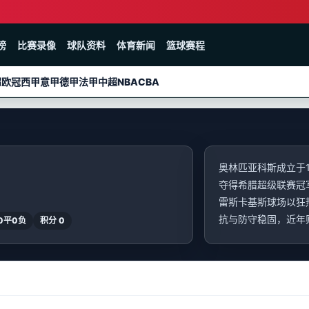
榜
比赛录像
球队资料
体育新闻
篮球赛程
超
欧冠
西甲
意甲
德甲
法甲
中超
NBA
CBA
奥林匹亚科斯成立于1
夺得希腊超级联赛冠
雷斯卡基斯球场以狂
抗与防守稳固，近年则
0平0负
积分 0