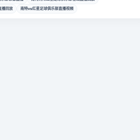
直播回放
南特vs红星足球俱乐部直播视频