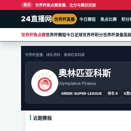
世界杯焦点赛直播、比分与赛后回放
焦点
24直播网
世界杯直播
今日赛程
焦点比赛
积分
世界杯焦点赛
世界杯赛程
今日足球
世界杯积分
世界杯录像
英
世界杯直播
球队资料
奥林匹亚科斯
奥林匹亚科斯
Olympiakos Piraeus
GREEK-SUPER-LEAGUE
排名 6
0胜
近期赛程