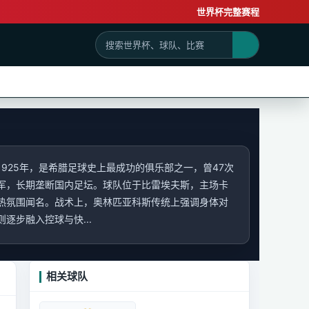
世界杯完整赛程
925年，是希腊足球史上最成功的俱乐部之一，曾47次
军，长期垄断国内足坛。球队位于比雷埃夫斯，主场卡
热氛围闻名。战术上，奥林匹亚科斯传统上强调身体对
逐步融入控球与快...
相关球队