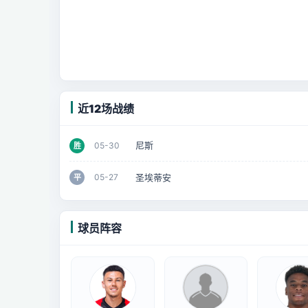
近12场战绩
尼斯
05-30
胜
圣埃蒂安
05-27
平
球员阵容