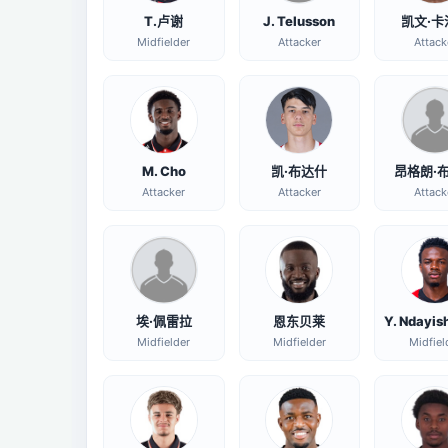
T.卢谢
J. Telusson
凯文·卡
Midfielder
Attacker
Attack
M. Cho
凯·布达什
昂格朗·
Attacker
Attacker
Attack
埃·佩雷拉
恩东贝莱
Y. Ndayis
Midfielder
Midfielder
Midfiel