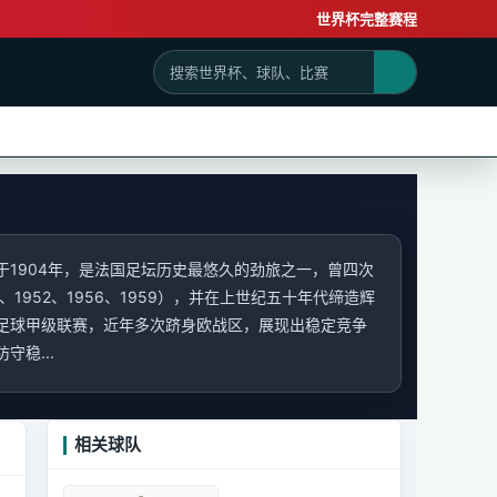
世界杯完整赛程
于1904年，是法国足坛历史最悠久的劲旅之一，曾四次
、1952、1956、1959），并在上世纪五十年代缔造辉
足球甲级联赛，近年多次跻身欧战区，展现出稳定竞争
守稳...
相关球队