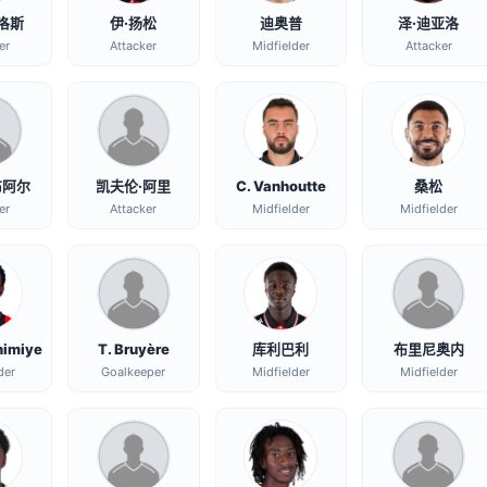
洛斯
伊·扬松
迪奥普
泽·迪亚洛
er
Attacker
Midfielder
Attacker
布阿尔
凯夫伦·阿里
C. Vanhoutte
桑松
er
Attacker
Midfielder
Midfielder
himiye
T. Bruyère
库利巴利
布里尼奥内
der
Goalkeeper
Midfielder
Midfielder