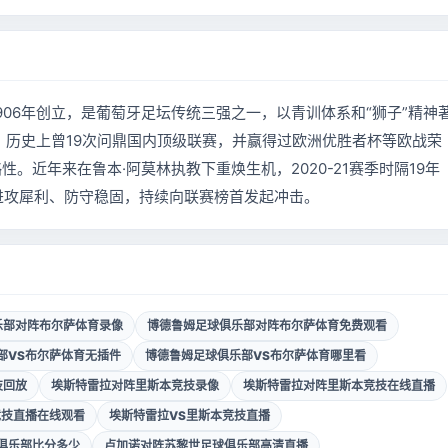
tugal，1906年创立，是葡萄牙足坛传统三强之一，以青训体系和“狮子”精神
。历史上曾19次问鼎国内顶级联赛，并赢得过欧洲优胜者杯等欧战荣
。近年来在鲁本·阿莫林执教下重焕生机，2020-21赛季时隔19年
，进攻犀利、防守稳固，持续向联赛榜首发起冲击。
乐部对阵布尔萨体育录像
博德鲁姆足球俱乐部对阵布尔萨体育免费观看
部VS布尔萨体育无插件
博德鲁姆足球俱乐部VS布尔萨体育哪里看
技回放
埃斯特雷拉对阵里斯本竞技录像
埃斯特雷拉对阵里斯本竞技在线直播
竞技直播在线观看
埃斯特雷拉VS里斯本竞技直播
俱乐部比分多少
卢加诺对阵苏黎世足球俱乐部高清直播