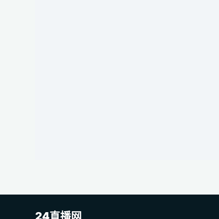
24直播网