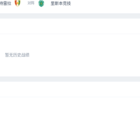
特雷拉
里斯本竞技
对阵
暂无历史战绩