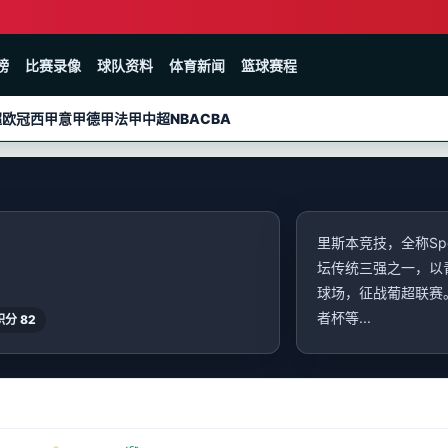
榜
比赛录像
球队资料
体育新闻
篮球赛程
超
欧冠
西甲
意甲
德甲
法甲
中超
NBA
CBA
里斯本竞技，全称Sport
坛传统三强之一，以
球场，征战葡超联赛
者杯等...
积分 82