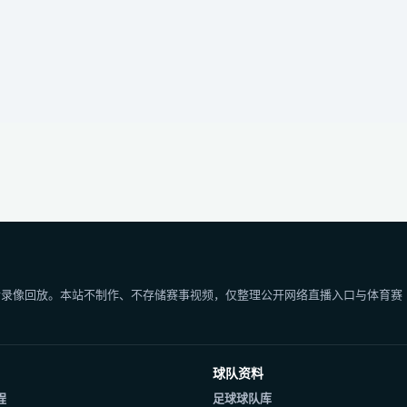
后录像回放。本站不制作、不存储赛事视频，仅整理公开网络直播入口与体育赛
球队资料
程
足球球队库