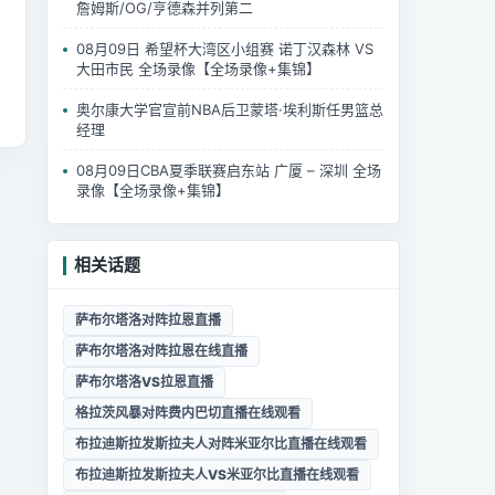
詹姆斯/OG/亨德森并列第二
08月09日 希望杯大湾区小组赛 诺丁汉森林 VS
大田市民 全场录像【全场录像+集锦】
奥尔康大学官宣前NBA后卫蒙塔·埃利斯任男篮总
经理
08月09日CBA夏季联赛启东站 广厦 – 深圳 全场
录像【全场录像+集锦】
相关话题
萨布尔塔洛对阵拉恩直播
萨布尔塔洛对阵拉恩在线直播
萨布尔塔洛VS拉恩直播
格拉茨风暴对阵费内巴切直播在线观看
布拉迪斯拉发斯拉夫人对阵米亚尔比直播在线观看
布拉迪斯拉发斯拉夫人VS米亚尔比直播在线观看