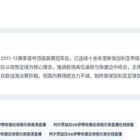
011-12赛季首夺顶级联赛冠军后，已连续十余年垄断保加利亚甲级
球队以攻势足球为核心理念，强调前场高位逼抢与快速边中结合，主
虽在欧战淘汰赛折戟，但国内赛场统治力不减，始终是保加利亚足球
伊蒂哈德足球俱乐部高清直播
阿尔贾兹拉VS伊蒂哈德足球俱乐部直播在线观看
蒂哈德足球俱乐部高清直播
阿尔贾兹拉VS伊蒂哈德足球俱乐部在线直播