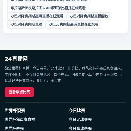
布拉迪斯拉发斯拉夫人VS米亚尔比直播在线观看
沙巴对阵奥胡斯高清直播在线观看
沙巴对阵奥胡斯直播回放
沙巴对阵奥胡斯直播
沙巴vs奥胡斯高清直播在线观看
24直播网
聚焦世界杯直播、今日赛程、实时比分、积分榜、球队资料和赛后录像回放。
本站不制作、不存储赛事视频，仅整理公开网络直播入口与体育赛事数据，方
便球迷快速查赛程、看比分、找回放。
查看焦点比赛
世界杯观赛
今日比赛
世界杯焦点赛直播
今日足球赛程
世界杯赛程
今日篮球赛程