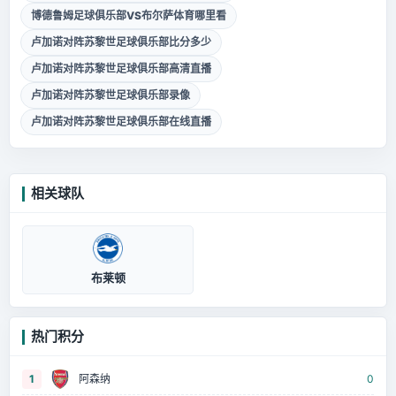
博德鲁姆足球俱乐部VS布尔萨体育哪里看
卢加诺对阵苏黎世足球俱乐部比分多少
卢加诺对阵苏黎世足球俱乐部高清直播
卢加诺对阵苏黎世足球俱乐部录像
卢加诺对阵苏黎世足球俱乐部在线直播
相关球队
布莱顿
热门积分
1
阿森纳
0