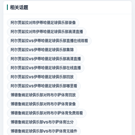
相关话题
阿尔贾兹拉对阵伊蒂哈德足球俱乐部录像
阿尔贾兹拉对阵伊蒂哈德足球俱乐部高清直播
阿尔贾兹拉VS伊蒂哈德足球俱乐部直播在线观看
阿尔贾兹拉VS伊蒂哈德足球俱乐部集锦
阿尔贾兹拉VS伊蒂哈德足球俱乐部高清直播
阿尔贾兹拉VS伊蒂哈德足球俱乐部在线直播
阿尔贾兹拉VS伊蒂哈德足球俱乐部回放
阿尔贾兹拉VS伊蒂哈德足球俱乐部哪里看
博德鲁姆足球俱乐部对阵布尔萨体育回放
博德鲁姆足球俱乐部对阵布尔萨体育录像
博德鲁姆足球俱乐部对阵布尔萨体育免费观看
博德鲁姆足球俱乐部VS布尔萨体育比分
博德鲁姆足球俱乐部VS布尔萨体育无插件