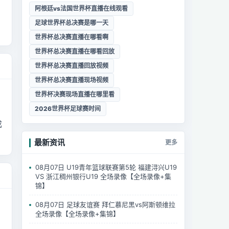
阿根廷vs法国世界杯直播在线观看
足球世界杯总决赛是哪一天
世界杯总决赛直播在哪看啊
世界杯总决赛直播在哪看回放
世界杯总决赛直播回放视频
世界杯总决赛直播现场视频
世界杯决赛现场直播在哪里看
2026世界杯足球赛时间
成
最新资讯
更多
08月07日 U19青年篮球联赛第5轮 福建浔兴U19
VS 浙江稠州银行U19 全场录像【全场录像+集
锦】
08月07日 足球友谊赛 拜仁慕尼黑vs阿斯顿维拉
全场录像【全场录像+集锦】