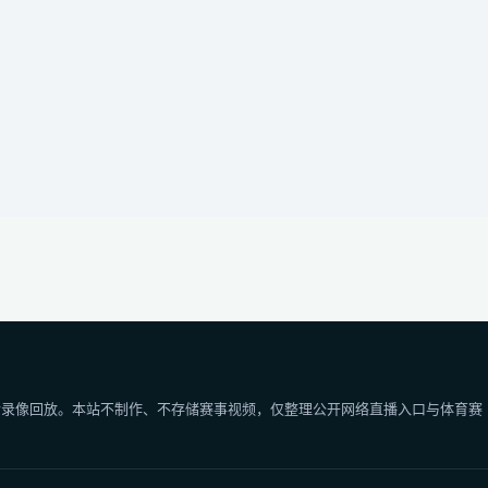
后录像回放。本站不制作、不存储赛事视频，仅整理公开网络直播入口与体育赛