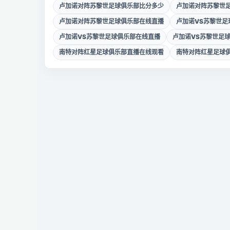
卢加诺对阵苏黎世足球俱乐部比分多少
卢加诺对阵苏黎世
卢加诺对阵苏黎世足球俱乐部在线直播
卢加诺VS苏黎世足
卢加诺VS苏黎世足球俱乐部在线直播
卢加诺VS苏黎世足
南特对阵红星足球俱乐部直播在线观看
南特对阵红星足球