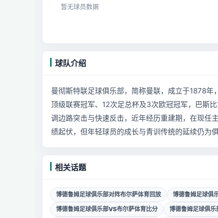
暂无球员数据
球队介绍
曼彻斯特联足球俱乐部，简称曼联，成立于1878
顶级联赛冠军、12次足总杯及3次欧冠冠军，巴斯
调边路突击与快速反击，近年经历重建期，在现任
绩起伏，但年轻球员的成长与青训传统的延续仍为
相关话题
博德鲁姆足球俱乐部对阵布尔萨体育回放
博德鲁姆足球俱
博德鲁姆足球俱乐部VS布尔萨体育比分
博德鲁姆足球俱乐