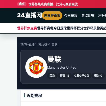
世界杯焦点赛直播、比分与赛后回放
焦点
24直播网
世界杯直播
今日赛程
焦点比赛
积分
世界杯焦点赛
世界杯赛程
今日足球
世界杯积分
世界杯录像
英
世界杯直播
球队资料
曼联
曼联
Manchester United
英超
排名 16
0胜0平0负
积分 0
近期赛程