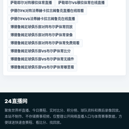
萨勒耶尔对阵穆拉体育直播
萨勒耶尔VS穆拉体育在线直播
伊德尔FK对阵法蒂赫卡拉古姆鲁克直播在线观看
伊德尔FKVS法蒂赫卡拉古姆鲁克在线直播
博德鲁姆足球俱乐部对阵布尔萨体育回放
博德鲁姆足球俱乐部对阵布尔萨体育录像
博德鲁姆足球俱乐部对阵布尔萨体育免费观看
博德鲁姆足球俱乐部VS布尔萨体育比分
博德鲁姆足球俱乐部VS布尔萨体育无插件
博德鲁姆足球俱乐部VS布尔萨体育哪里看
24直播网
聚焦世界杯直播、今日赛程、实时比分、积分榜、球队资料和赛后录像回放。
本站不制作、不存储赛事视频，仅整理公开网络直播入口与体育赛事数据，方
便球迷快速查赛程、看比分、找回放。