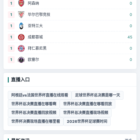
1
阿森纳
0
1
毕尔巴鄂竞技
0
1
亚特兰大
0
1
成都蓉城
45
1
拜仁慕尼黑
0
1
欧塞尔
0
直播入口
阿根廷vs法国世界杯直播在线观看
足球世界杯总决赛是哪一天
世界杯总决赛直播在哪看啊
世界杯总决赛直播在哪看回放
世界杯总决赛直播回放视频
世界杯总决赛直播现场视频
世界杯决赛现场直播在哪里看
2026世界杯足球赛时间