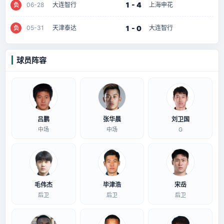
1 - 4
06-28
大连智行
上海申花
负
1 - 0
05-31
天津泰达
大连智行
负
球员阵容
吕鹏
张华晨
刘卫国
中场
中场
G
毛伟杰
毕津浩
宋岳
后卫
后卫
后卫