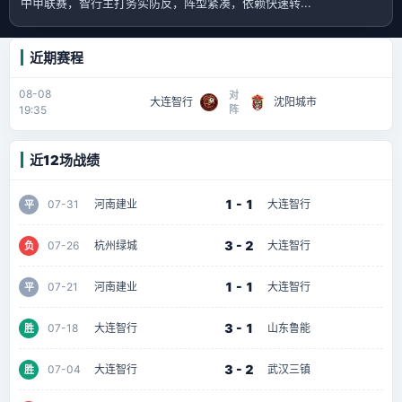
中甲联赛，智行主打务实防反，阵型紧凑，依赖快速转...
近期赛程
08-08
对
大连智行
沈阳城市
19:35
阵
近12场战绩
1 - 1
07-31
河南建业
大连智行
平
3 - 2
07-26
杭州绿城
大连智行
负
1 - 1
07-21
河南建业
大连智行
平
3 - 1
07-18
大连智行
山东鲁能
胜
3 - 2
07-04
大连智行
武汉三镇
胜