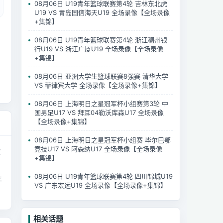
08月06日 U19青年篮球联赛第4轮 吉林东北虎
U19 VS 青岛国信海天U19 全场录像【全场录像
+集锦】
08月06日 U19青年篮球联赛第4轮 浙江稠州银
行U19 VS 浙江广厦U19 全场录像【全场录像
+集锦】
08月06日 亚洲大学生篮球联赛8强赛 清华大学
VS 菲律宾大学 全场录像【全场录像+集锦】
08月06日 上海明日之星冠军杯小组赛第3轮 中
国男足U17 VS 拜耳04勒沃库森U17 全场录像
【全场录像+集锦】
08月06日 上海明日之星冠军杯小组赛 毕尔巴鄂
竞技U17 VS 阿森纳U17 全场录像【全场录像
球
+集锦】
，
08月06日 U19青年篮球联赛第4轮 四川锦城U19
年
VS 广东宏远U19 全场录像【全场录像+集锦】
相关话题