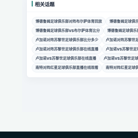
相关话题
博德鲁姆足球俱乐部对阵布尔萨体育回放
博德鲁姆足球俱
博德鲁姆足球俱乐部VS布尔萨体育比分
博德鲁姆足球俱乐
卢加诺对阵苏黎世足球俱乐部比分多少
卢加诺对阵苏黎世
卢加诺对阵苏黎世足球俱乐部在线直播
卢加诺VS苏黎世足
卢加诺VS苏黎世足球俱乐部在线直播
卢加诺VS苏黎世足
南特对阵红星足球俱乐部直播在线观看
南特对阵红星足球