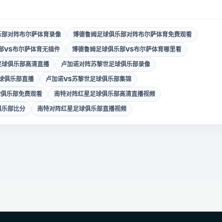
乐部对阵布尔萨体育录像
博德鲁姆足球俱乐部对阵布尔萨体育免费观看
部VS布尔萨体育无插件
博德鲁姆足球俱乐部VS布尔萨体育哪里看
足球俱乐部高清直播
卢加诺对阵苏黎世足球俱乐部录像
球俱乐部直播
卢加诺VS苏黎世足球俱乐部集锦
球俱乐部免费观看
南特对阵红星足球俱乐部高清直播视频
俱乐部比分
南特对阵红星足球俱乐部直播视频