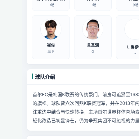
中场
中场
中场
崔俊
具圣润
L.鲁
后卫
G
-
球队介绍
首尔FC是韩国K联赛的传统豪门，前身可追溯至19
的旗帜。球队曾六次问鼎K联赛冠军，并在2013
注重边中结合与快速转换，主场首尔世界杯体育场
轻化改造已初显锋芒，仍为争冠集团不可忽视的力