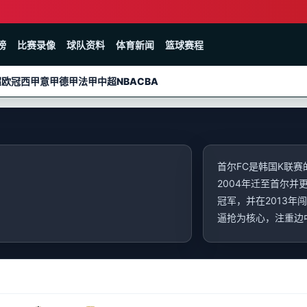
榜
比赛录像
球队资料
体育新闻
篮球赛程
超
欧冠
西甲
意甲
德甲
法甲
中超
NBA
CBA
首尔FC是韩国K联赛
2004年迁至首尔
冠军，并在2013
逼抢为核心，注重边中