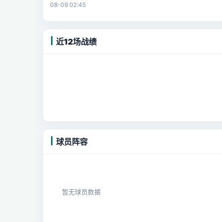
08-09 02:45
近12场战绩
球员阵容
暂无球员数据