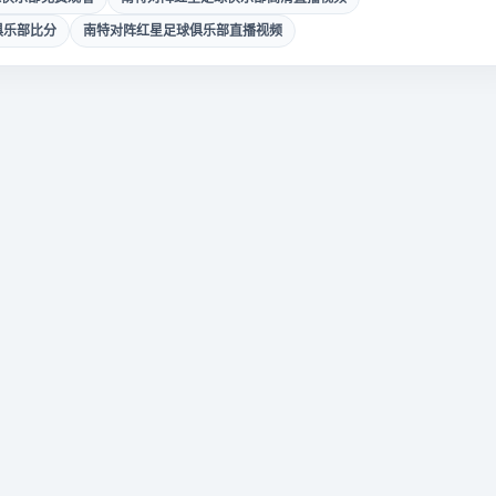
俱乐部比分
南特对阵红星足球俱乐部直播视频