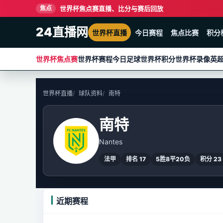
世界杯焦点赛直播、比分与赛后回放
焦点
24直播网
世界杯直播
今日赛程
焦点比赛
积分
世界杯焦点赛
世界杯赛程
今日足球
世界杯积分
世界杯录像
英
世界杯直播
球队资料
南特
南特
Nantes
法甲
排名 17
5胜8平20负
积分 23
近期赛程