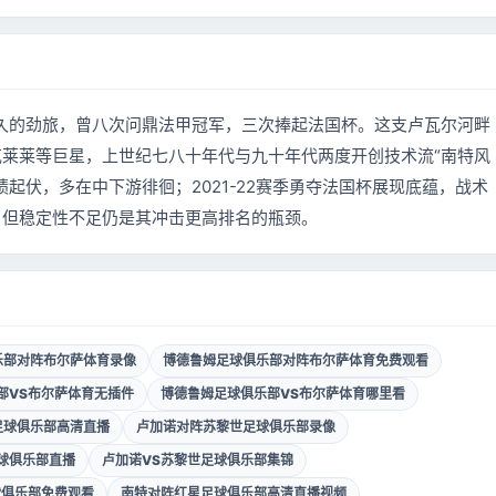
悠久的劲旅，曾八次问鼎法甲冠军，三次捧起法国杯。这支卢瓦尔河畔
莱莱等巨星，上世纪七八十年代与九十年代两度开创技术流“南特风
起伏，多在中下游徘徊；2021-22赛季勇夺法国杯展现底蕴，战术
，但稳定性不足仍是其冲击更高排名的瓶颈。
乐部对阵布尔萨体育录像
博德鲁姆足球俱乐部对阵布尔萨体育免费观看
部VS布尔萨体育无插件
博德鲁姆足球俱乐部VS布尔萨体育哪里看
足球俱乐部高清直播
卢加诺对阵苏黎世足球俱乐部录像
球俱乐部直播
卢加诺VS苏黎世足球俱乐部集锦
球俱乐部免费观看
南特对阵红星足球俱乐部高清直播视频