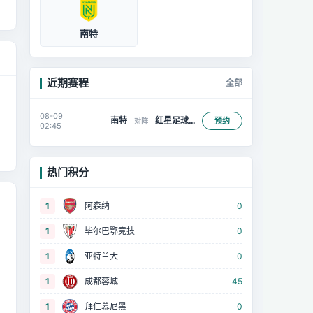
南特
近期赛程
全部
08-09
南特
红星足球俱乐部
预约
对阵
02:45
热门积分
1
阿森纳
0
1
毕尔巴鄂竞技
0
1
亚特兰大
0
1
成都蓉城
45
1
拜仁慕尼黑
0