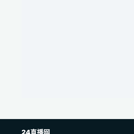
24直播网