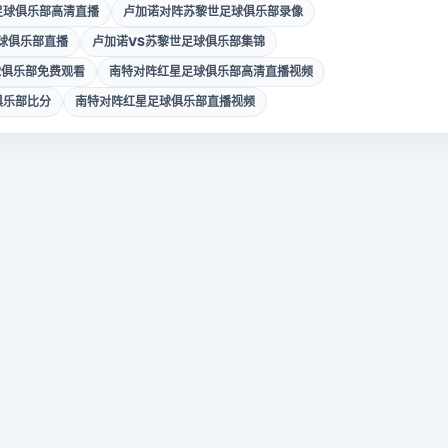
足球俱乐部高清直播
卢加诺对阵苏黎世足球俱乐部录像
球俱乐部直播
卢加诺VS苏黎世足球俱乐部集锦
球俱乐部免费观看
南特对阵红星足球俱乐部高清直播视频
俱乐部比分
南特对阵红星足球俱乐部直播视频