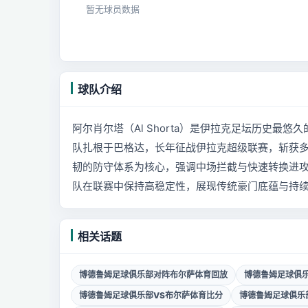
暂无球员数据
球队介绍
阿尔肖尔塔（Al Shorta）是伊拉克足坛历史最悠
队扎根于巴格达，长年征战伊拉克超级联赛，斩获
韧的防守体系为核心，强调中场拦截与快速转换进攻，
队在联赛中保持高稳定性，展现传统豪门底蕴与持
相关话题
博德鲁姆足球俱乐部对阵布尔萨体育回放
博德鲁姆足球俱
博德鲁姆足球俱乐部VS布尔萨体育比分
博德鲁姆足球俱乐