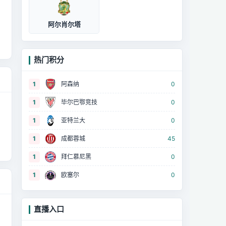
阿尔肖尔塔
热门积分
1
阿森纳
0
1
毕尔巴鄂竞技
0
1
亚特兰大
0
1
成都蓉城
45
1
拜仁慕尼黑
0
1
欧塞尔
0
直播入口