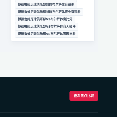
博德鲁姆足球俱乐部对阵布尔萨体育录像
博德鲁姆足球俱乐部对阵布尔萨体育免费观看
博德鲁姆足球俱乐部VS布尔萨体育比分
博德鲁姆足球俱乐部VS布尔萨体育无插件
博德鲁姆足球俱乐部VS布尔萨体育哪里看
查看焦点比赛