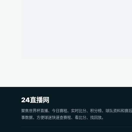
24直播网
聚焦世界杯直播、今日赛程、实时比分、积分榜、球队资料和赛
事数据，方便球迷快速查赛程、看比分、找回放。