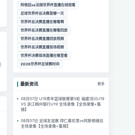
阿根廷vs法国世界杯直播在线观看
足球世界杯总决赛是哪一天
世界杯总决赛直播在哪看啊
世界杯总决赛直播在哪看回放
世界杯总决赛直播回放视频
世界杯总决赛直播现场视频
世界杯决赛现场直播在哪里看
坚
2026世界杯足球赛时间
最新资讯
更多
08月07日 U19青年篮球联赛第5轮 福建浔兴U19
VS 浙江稠州银行U19 全场录像【全场录像+集
锦】
08月07日 足球友谊赛 拜仁慕尼黑vs阿斯顿维拉
全场录像【全场录像+集锦】