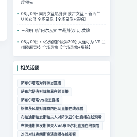
度领先
08月09日国青女篮热身赛 蒙古女篮 – 新西兰
U18女篮 全场录像【全场录像+集锦】
王秋明飞铲阿尔瓦罗 主裁判仅出示黄牌
08月09日 中乙预赛阶段第20轮 大连可为 VS 兰
州陇原竞技 全场录像【全场录像+集锦】
相关话题
萨布尔塔洛对阵拉恩直播
萨布尔塔洛对阵拉恩在线直播
萨布尔塔洛VS拉恩直播
格拉茨风暴对阵费内巴切直播在线观看
布拉迪斯拉发斯拉夫人对阵米亚尔比直播在线观看
布拉迪斯拉发斯拉夫人VS米亚尔比直播在线观看
沙巴对阵奥胡斯高清直播在线观看