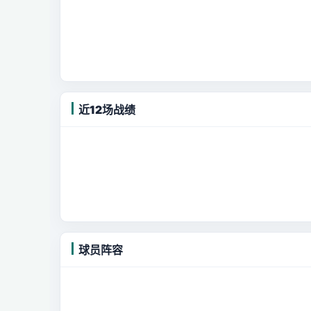
近12场战绩
球员阵容