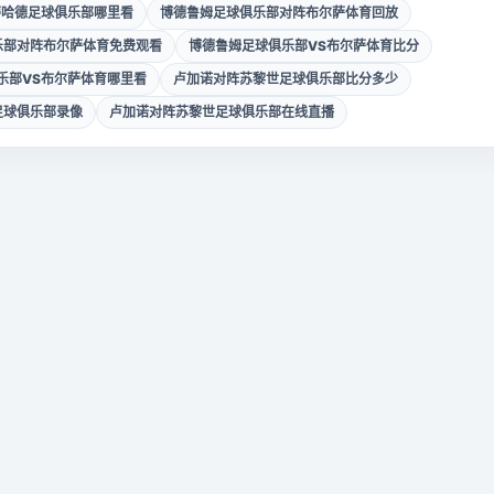
蒂哈德足球俱乐部哪里看
博德鲁姆足球俱乐部对阵布尔萨体育回放
乐部对阵布尔萨体育免费观看
博德鲁姆足球俱乐部VS布尔萨体育比分
乐部VS布尔萨体育哪里看
卢加诺对阵苏黎世足球俱乐部比分多少
足球俱乐部录像
卢加诺对阵苏黎世足球俱乐部在线直播