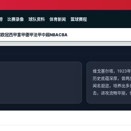
榜
比赛录像
球队资料
体育新闻
篮球赛程
超
欧冠
西甲
意甲
德甲
法甲
中超
NBA
CBA
维戈塞尔塔，192
历史底蕴深厚，曾两
闻名遐迩，培养出多
击，进攻流畅华丽，但