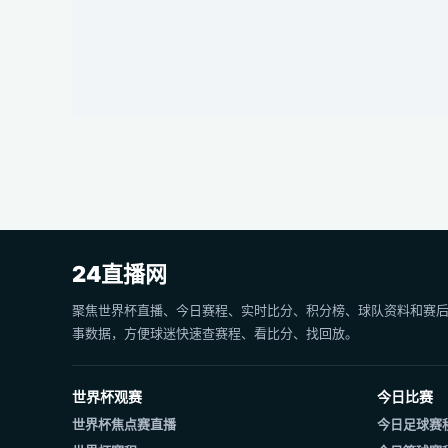
24直播网
聚焦世界杯直播、今日赛程、实时比分、积分榜、球队资料和赛
事数据，方便球迷快速查赛程、看比分、找回放。
世界杯观赛
今日比赛
世界杯焦点赛直播
今日足球赛