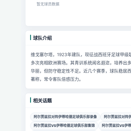
暂无球员数据
球队介绍
维戈塞尔塔，1923年建队，现征战西班牙足球甲
多次亮相欧洲赛场。其青训系统闻名遐迩，培养出
华丽，但防守稳定性不足。近几个赛季，球队稳居
著称，常令客队倍感压力。
相关话题
阿尔贾兹拉对阵伊蒂哈德足球俱乐部录像
阿尔贾兹拉对阵
阿尔贾兹拉VS伊蒂哈德足球俱乐部集锦
阿尔贾兹拉VS伊