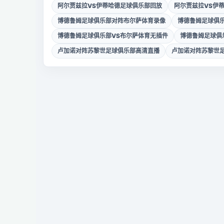
阿尔贾兹拉VS伊蒂哈德足球俱乐部回放
阿尔贾兹拉VS伊
博德鲁姆足球俱乐部对阵布尔萨体育录像
博德鲁姆足球俱
博德鲁姆足球俱乐部VS布尔萨体育无插件
博德鲁姆足球俱
卢加诺对阵苏黎世足球俱乐部高清直播
卢加诺对阵苏黎世