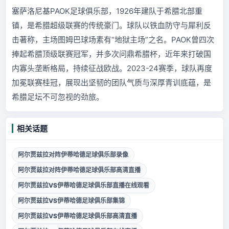
塞萨洛尼基PAOK足球俱乐部，1926年建队于希腊北部重
镇，是希腊超级联赛的传统豪门。球队以铁血防守与犀利反
击著称，主场图姆巴球场素有“地狱主场”之名。PAOK曾四次
捧起希腊顶级联赛冠军，并多次问鼎希腊杯，近年来打破国
内寡头垄断格局，持续征战欧战。2023-24赛季，球队再度
加冕联赛桂冠，展现出坚韧的团队气质与深厚青训底蕴，是
希腊足坛不可忽视的劲旅。
相关话题
阿尔贾兹拉对阵伊蒂哈德足球俱乐部录像
阿尔贾兹拉对阵伊蒂哈德足球俱乐部高清直播
阿尔贾兹拉VS伊蒂哈德足球俱乐部直播在线观看
阿尔贾兹拉VS伊蒂哈德足球俱乐部集锦
阿尔贾兹拉VS伊蒂哈德足球俱乐部高清直播