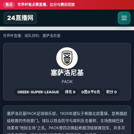
焦点
世界杯焦点赛直播、比分与赛后回放
24直播网
世界杯直播
球队资料
塞萨洛尼基
塞萨洛尼基
PAOK
GREEK-SUPER-LEAGUE
排名 9
0胜0平0负
积分 0
塞萨洛尼基PAOK足球俱乐部，1926年建队于希腊北部重镇，是希腊超
级联赛的传统豪门。球队以铁血防守与犀利反击著称，主场图姆巴球
场素有“地狱主场”之名。PAOK曾四次捧起希腊顶级联赛冠军，并多次