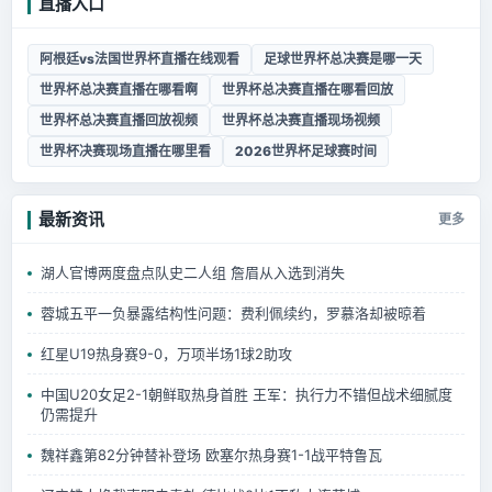
直播入口
阿根廷vs法国世界杯直播在线观看
足球世界杯总决赛是哪一天
世界杯总决赛直播在哪看啊
世界杯总决赛直播在哪看回放
世界杯总决赛直播回放视频
世界杯总决赛直播现场视频
世界杯决赛现场直播在哪里看
2026世界杯足球赛时间
最新资讯
更多
湖人官博两度盘点队史二人组 詹眉从入选到消失
蓉城五平一负暴露结构性问题：费利佩续约，罗慕洛却被晾着
红星U19热身赛9-0，万项半场1球2助攻
中国U20女足2-1朝鲜取热身首胜 王军：执行力不错但战术细腻度
仍需提升
魏祥鑫第82分钟替补登场 欧塞尔热身赛1-1战平特鲁瓦