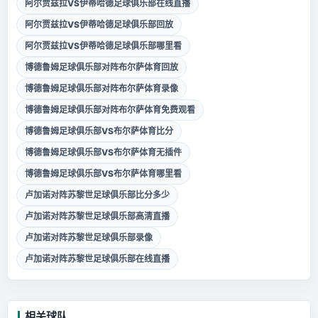
阿尔贾兹拉VS伊蒂哈德足球俱乐部在线直播
阿尔贾兹拉VS伊蒂哈德足球俱乐部回放
阿尔贾兹拉VS伊蒂哈德足球俱乐部哪里看
博德鲁姆足球俱乐部对阵布尔萨体育回放
博德鲁姆足球俱乐部对阵布尔萨体育录像
博德鲁姆足球俱乐部对阵布尔萨体育免费观看
博德鲁姆足球俱乐部VS布尔萨体育比分
博德鲁姆足球俱乐部VS布尔萨体育无插件
博德鲁姆足球俱乐部VS布尔萨体育哪里看
卢加诺对阵苏黎世足球俱乐部比分多少
卢加诺对阵苏黎世足球俱乐部高清直播
卢加诺对阵苏黎世足球俱乐部录像
卢加诺对阵苏黎世足球俱乐部在线直播
相关球队