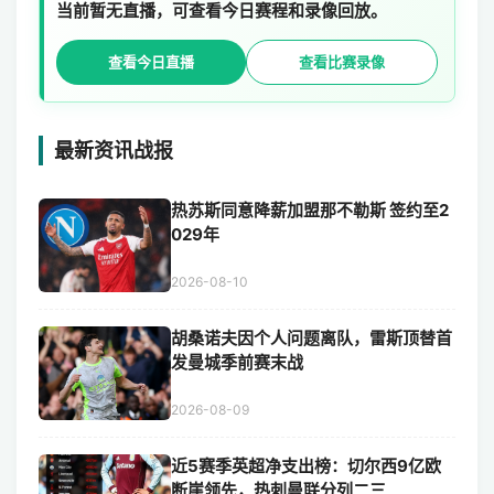
当前暂无直播，可查看今日赛程和录像回放。
查看今日直播
查看比赛录像
最新资讯战报
热苏斯同意降薪加盟那不勒斯 签约至2
029年
2026-08-10
胡桑诺夫因个人问题离队，雷斯顶替首
发曼城季前赛末战
2026-08-09
近5赛季英超净支出榜：切尔西9亿欧
断崖领先，热刺曼联分列二三