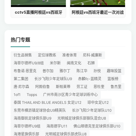
cctv5直播阿根廷vs西班牙
阿根廷vs西班牙最近一次对战
热门专题
衍生品销售
定位球教练
准者体育
尼科·威廉斯
海菲尔德杯U9/8组
米尔斯
闽南文化
石狮
布鲁诺·恩里克
普尔加
雅尔丁
陈江华
孙悦
趣味投篮
第二集团
长沙飞阳少年足球队U9
赤麟fc-蓝精灵
篮板榜
唐·尼尔森
阿图伯鲁
斯帕莱蒂
劳工证
恩杜奎
鲁杰里
1of1
Topps
广州市南沙区青少年足球训练中心
泰国 THAILAND BLUE ANGELS 女足U12
琼中女足U12
东莞市横沥镇足球协会U9精英队
长沙飞阳少年足球队U10
海南御凯足球俱乐部U9
光明城足球俱乐部狼队混合U8
海菲尔德杯U9组
海南德宇U11
佛山顺德克圣足球俱乐部U10
海港星旗俱乐部
光明城足球俱乐部虎队U8