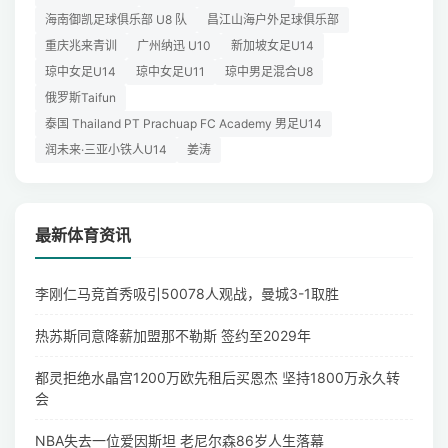
海南御凯足球俱乐部 U8 队
昌江山海户外足球俱乐部
重庆兆来青训
广州纳迅 U10
新加坡女足U14
琼中女足U14
琼中女足U11
琼中男足混合U8
俄罗斯Taifun
泰国 Thailand PT Prachuap FC Academy 男足U14
润未来·三亚小铁人U14
姜涛
最新体育资讯
李刚仁马竞首秀吸引50078人观战，曼城3-1取胜
热苏斯同意降薪加盟那不勒斯 签约至2029年
都灵拒绝水晶宫1200万欧先租后买恩杰 坚持1800万永久转
会
NBA失去一位爱因斯坦 老尼尔森86岁人生落幕