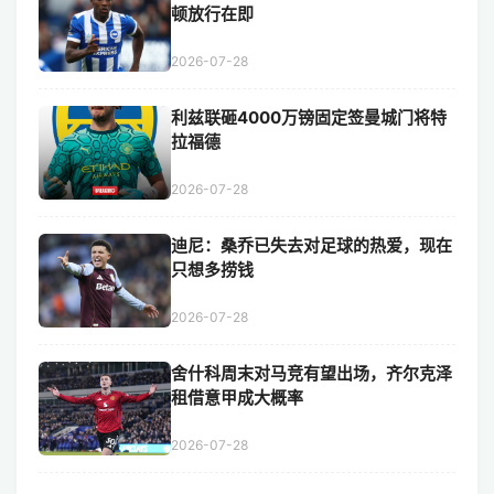
顿放行在即
2026-07-28
利兹联砸4000万镑固定签曼城门将特
拉福德
2026-07-28
迪尼：桑乔已失去对足球的热爱，现在
只想多捞钱
2026-07-28
舍什科周末对马竞有望出场，齐尔克泽
租借意甲成大概率
2026-07-28