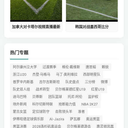
加拿大对卡塔尔视频直播最新
韩国对战墨西哥比分
热门专题
阿尔康州立大学
过渡赛季
格伦·戴维斯
唐思韬
赖锐
浙江U20
杰登·马格马
马丁·奥利维拉
西部明星队
普罗辛内斯基
吉尔吉斯斯坦
队史盘点
三分榜
微博
队史双人组
战术转型
贝尔格莱德红星U19
红星U19
迪乌巴特
贝蒂斯
团队篮球
托尼·阿伦
监护权
场外新闻
科尔切斯特联
抢断能力值
NBA 2K27
蒙古女篮
定位球防守
击败领头羊
准者
伊蒂哈德足球俱乐部
Al-Jazira
萨瓦娜
奥运男篮
男篮决赛
2028洛杉矶奥运会
贝尔格莱德游击
惠灵顿凤凰