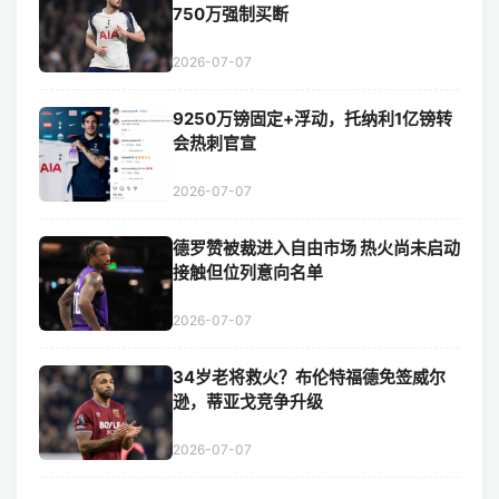
750万强制买断
2026-07-07
9250万镑固定+浮动，托纳利1亿镑转
会热刺官宣
2026-07-07
德罗赞被裁进入自由市场 热火尚未启动
接触但位列意向名单
2026-07-07
34岁老将救火？布伦特福德免签威尔
逊，蒂亚戈竞争升级
2026-07-07