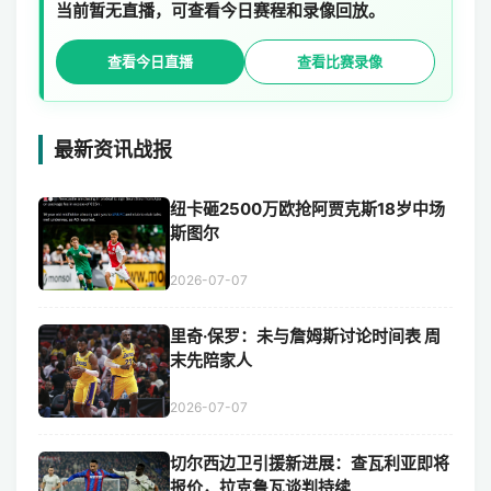
当前暂无直播，可查看今日赛程和录像回放。
查看今日直播
查看比赛录像
最新资讯战报
纽卡砸2500万欧抢阿贾克斯18岁中场
斯图尔
2026-07-07
里奇·保罗：未与詹姆斯讨论时间表 周
末先陪家人
2026-07-07
切尔西边卫引援新进展：查瓦利亚即将
报价，拉克鲁瓦谈判持续