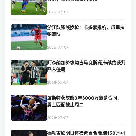
2026-07-07
浙江队锋线换枪：卡多索抵杭，瓜里拉
帕离队
2026-07-07
阿森纳加价求购吉马良斯 纽卡续约谈判
陷入僵局
2026-07-07
波斯特获灰熊3年3000万邀请合同，
勇士匹配截止周二
2026-07-07
德勒古欣明日体检紫百合 租借150万+1