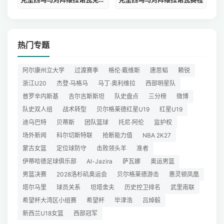
热门专题
阿尔康州立大学
过渡赛季
格伦·戴维斯
唐思韬
赖锐
浙江U20
杰登·马格马
马丁·奥利维拉
西部明星队
普罗辛内斯基
吉尔吉斯斯坦
队史盘点
三分榜
微博
队史双人组
战术转型
贝尔格莱德红星U19
红星U19
迪乌巴特
贝蒂斯
团队篮球
托尼·阿伦
监护权
场外新闻
科尔切斯特联
抢断能力值
NBA 2K27
蒙古女篮
定位球防守
击败领头羊
准者
伊蒂哈德足球俱乐部
Al-Jazira
萨瓦娜
奥运男篮
男篮决赛
2028洛杉矶奥运会
贝尔格莱德游击
惠灵顿凤凰
塔尔马里
球员关系
坦塔舍夫
历史控卫排名
武里南联
希望杯大湾区小组赛
希望杯
毕津浩
吕焯毅
新西兰U18女篮
西部冠军