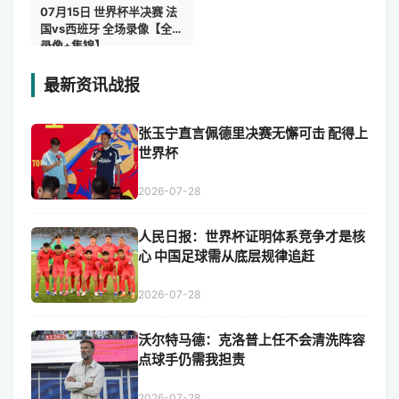
07月15日 世界杯半决赛 法
国vs西班牙 全场录像【全场
录像+集锦】
最新资讯战报
张玉宁直言佩德里决赛无懈可击 配得上
世界杯
2026-07-28
人民日报：世界杯证明体系竞争才是核
心 中国足球需从底层规律追赶
2026-07-28
沃尔特马德：克洛普上任不会清洗阵容
点球手仍需我担责
2026-07-28