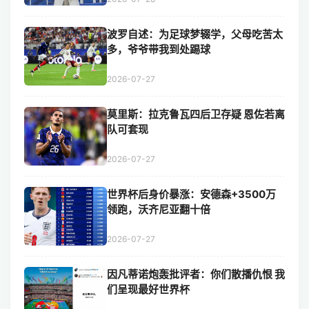
波罗自述：为足球梦辍学，父母吃苦太
多，爷爷带我到处踢球
2026-07-27
莫里斯：拉克鲁瓦四后卫存疑 恩佐若离
队可套现
2026-07-27
世界杯后身价暴涨：安德森+3500万
领跑，沃齐尼亚翻十倍
2026-07-27
因凡蒂诺炮轰批评者：你们散播仇恨 我
们呈现最好世界杯