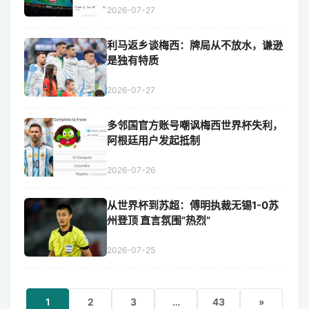
2026-07-27
利马返乡谈梅西：牌局从不放水，谦逊
是独有特质
2026-07-27
多邻国官方账号嘲讽梅西世界杯失利，
阿根廷用户发起抵制
2026-07-26
从世界杯到苏超：傅明执裁无锡1-0苏
州登顶 直言氛围“热烈”
2026-07-25
1
2
3
…
43
»