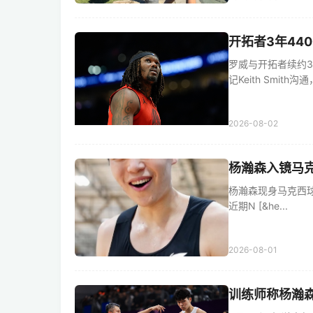
开拓者3年44
罗威与开拓者续约3
记Keith Smith沟通，
2026-08-02
杨瀚森入镜马克
杨瀚森现身马克西球局 8
近期N [&he...
2026-08-01
训练师称杨瀚森