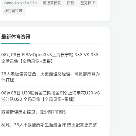
Công An Nhân Dân
阿德莱德联
民族
圣克拉拉
埃克塞特城
最新体育资讯
08月08日 FIBA-Open3x3上海长宁站 3×3 VS 3×3
全场录像【全场录像+集锦】
76人老板盛赞甘西：历史最佳总经理，球员都愿意为
他打球
08月08日 U20联赛第二阶段第9轮 上海申花U20 VS
浙江队U20 全场录像【全场录像+集锦】
西蒙斯评历史控卫：威少前7非前5
柯凡：76人不是詹姆斯生涯最强阵 热火配置更完整