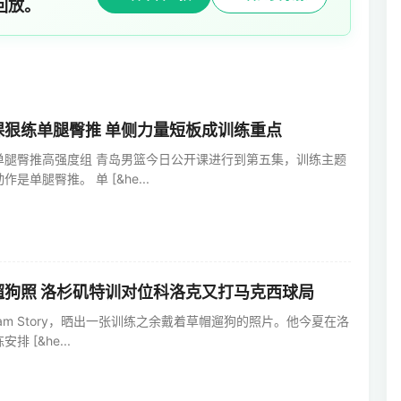
回放。
课狠练单腿臀推 单侧力量短板成训练重点
单腿臀推高强度组 青岛男篮今日公开课进行到第五集，训练主题
是单腿臀推。 单 [&he...
遛狗照 洛杉矶特训对位科洛克又打马克西球局
gram Story，晒出一张训练之余戴着草帽遛狗的照片。他今夏在洛
 [&he...