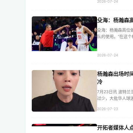
2026-07-24
殳海：杨瀚森
殳海：杨瀚森高位
队的使用。“在这个杨
2026-07-24
杨瀚森出场时
冷
7月23日讯 波特
过少，大批华人球迷已
2026-07-23
开拓者媒体人