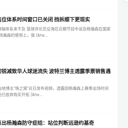
高位体系时间窗口已关闭 挡拆顺下更现实
做轴体系来不及 篮球评论员殳海在近期节目中谈及杨瀚森在国家
瀚森的使用上，我 [&he...
间锐减致华人球迷流失 波特兰博主透露季票销售遇
兰当地博主“珠之窝”近日发布视频，透露因杨瀚森上赛季出场时间
放弃购买开拓 [&he...
点出杨瀚森防守症结：站位判断远逊约基奇