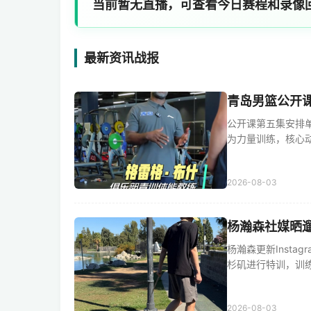
当前暂无直播，可查看今日赛程和录像
最新资讯战报
青岛男篮公开
公开课第五集安排
为力量训练，核心动作
2026-08-03
杨瀚森社媒晒
杨瀚森更新Insta
杉矶进行特训，训练安排
2026-08-03