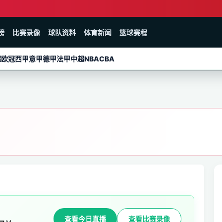
榜
比赛录像
球队资料
体育新闻
篮球赛程
超
欧冠
西甲
意甲
德甲
法甲
中超
NBA
CBA
查看今日直播
查看比赛录像