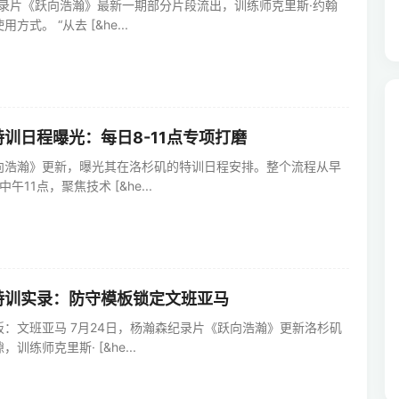
纪录片《跃向浩瀚》最新一期部分片段流出，训练师克里斯·约翰
式。 “从去 [&he...
训日程曝光：每日8-11点专项打磨
向浩瀚》更新，曝光其在洛杉矶的特训日程安排。整个流程从早
11点，聚焦技术 [&he...
特训实录：防守模板锁定文班亚马
：文班亚马 7月24日，杨瀚森纪录片《跃向浩瀚》更新洛杉矶
练师克里斯· [&he...