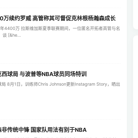
00万续约罗威 高管称其可督促克林根杨瀚森成长
年4400万 拉斯维加斯夏季联赛期间，一位匿名开拓者高管与名
谈 [&he...
西球局 与波普等NBA球员同场特训
月1日，训练师Chris Johnson更新Instagram Story，晒出
非传统中锋 国家队用法有别于NBA