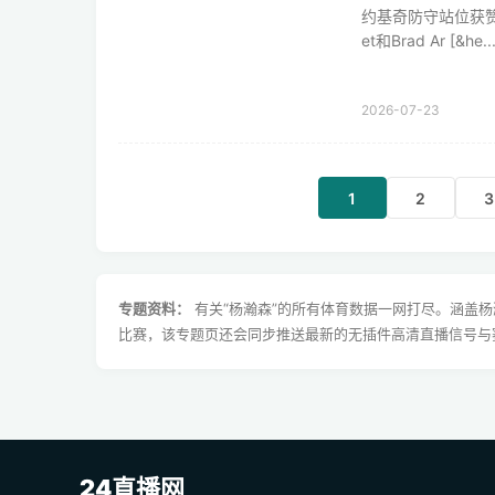
约基奇防守站位获赞 
et和Brad Ar [&he..
2026-07-23
1
2
3
专题资料：
有关“杨瀚森”的所有体育数据一网打尽。涵盖
比赛，该专题页还会同步推送最新的无插件高清直播信号与
24直播网