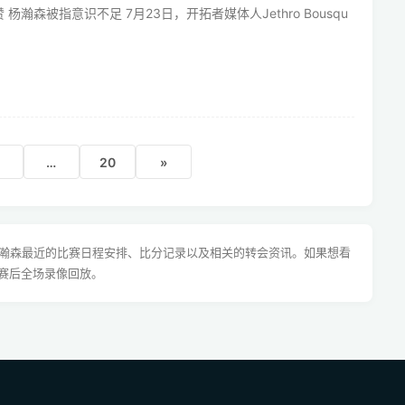
杨瀚森被指意识不足 7月23日，开拓者媒体人Jethro Bousqu
.
…
20
»
杨瀚森最近的比赛日程安排、比分记录以及相关的转会资讯。如果想看
赛后全场录像回放。