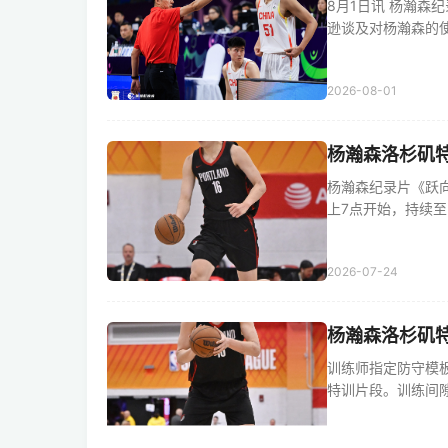
8月1日讯 杨瀚森
逊谈及对杨瀚森的使用方
2026-08-01
杨瀚森洛杉矶特
杨瀚森纪录片《跃
上7点开始，持续至中午
2026-07-24
杨瀚森洛杉矶
训练师指定防守模板
特训片段。训练间隙，训