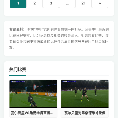
1
2
3
…
21
»
专题资料：
有关“中甲”的所有体育数据一网打尽。涵盖中甲最近的
比赛日程安排、比分记录以及相关的转会资讯。如果想看比赛，该
专题页还会同步推送最新的无插件高清直播信号与赛后全场录像回
放。
热门比赛
瓦尔贝里VS桑德维肯直播在线观看
瓦尔贝里对阵桑德维肯录像