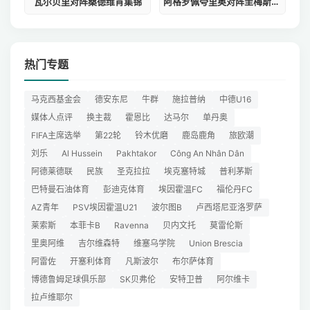
瓦尔贝里对阵桑德维肯集锦
阿格罗佩夸里奥对阵圭梅斯竞技俱乐部入口
热门专题
马克西基金会
德安东尼
牛群
施拉普纳
中德U16
媒体人点评
换主裁
霍恩比
达马尔
单丹奥
FIFA主席选举
第22轮
铃木优磨
鹿岛鹿角
旅欧潮
刘乐
Al Hussein
Pakhtakor
Công An Nhân Dân
阿德莱德联
民族
圣克拉拉
埃克塞特城
普利茅斯
巴特曼石油体育
彭迪克体育
埃因霍温FC
福伦丹FC
AZ青年
PSV埃因霍温U21
波尔图B
卢西塔尼亚洛罗萨
莱索斯
本菲卡B
Ravenna
贝内文托
莫雷伦斯
里奥阿维
吉尔维森特
维塞乌学院
Union Brescia
阿雷佐
开塞利体育
凡斯波尔
布尔萨体育
博德鲁姆足球俱乐部
SK贝弗伦
安特卫普
阿尔维卡
拉卢维耶尔