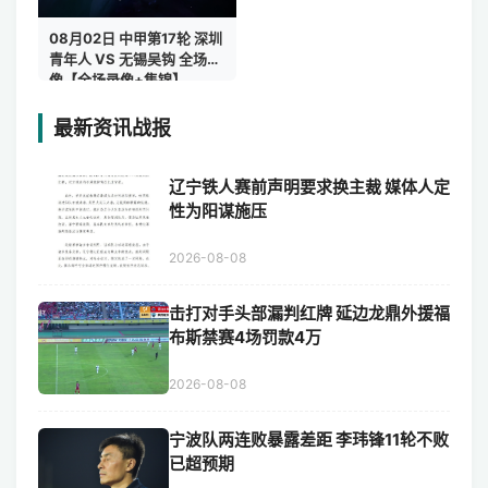
08月02日 中甲第17轮 深圳
青年人 VS 无锡吴钩 全场录
像【全场录像+集锦】
最新资讯战报
辽宁铁人赛前声明要求换主裁 媒体人定
性为阳谋施压
2026-08-08
击打对手头部漏判红牌 延边龙鼎外援福
布斯禁赛4场罚款4万
2026-08-08
宁波队两连败暴露差距 李玮锋11轮不败
已超预期