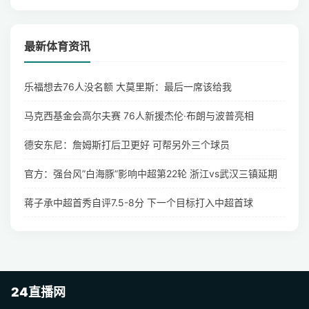
最新体育资讯
乐福想去76人没名额 大莫里斯：最后一席该给我
马克西基金会高尔夫赛 76人新援杰伦·布朗与波普亮相
德安东尼：詹姆斯打后卫更好 可帮另外三个球员
官方：强台风”白海豚”影响中超第22轮 浙江vs武汉三镇延期
蒋子承中超首秀自评7.5-8分 下一个目标打入中超首球
24直播网