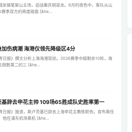
鹏城坐镇笔架山主场，迎战重庆铜梁龙。8月的夜色中，客队从山
季双方的再度碰面 [&he...
加伤病潮 海港仅领先降级区4分
育日报》撰文分析上海海港现状。2026赛季中超剩余10轮，海
数第二的三 [&he...
基辞去申花主帅 109场65胜成队史胜率第一
体育日报》报道，斯卢茨基已辞去上海申花主教练职务。宣布离任
他在浦东机场乘机 [&he...