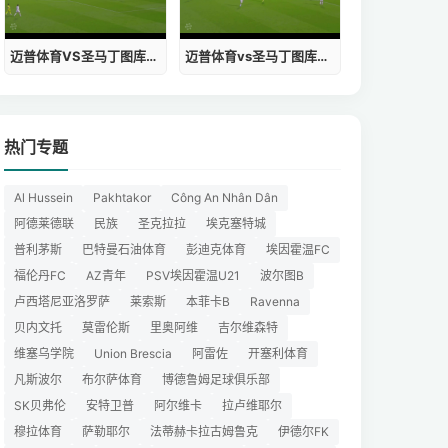
迈普体育VS圣马丁图库曼比分
迈普体育vs圣马丁图库曼比分预测
热门专题
Al Hussein
Pakhtakor
Công An Nhân Dân
阿德莱德联
民族
圣克拉拉
埃克塞特城
普利茅斯
巴特曼石油体育
彭迪克体育
埃因霍温FC
福伦丹FC
AZ青年
PSV埃因霍温U21
波尔图B
卢西塔尼亚洛罗萨
莱索斯
本菲卡B
Ravenna
贝内文托
莫雷伦斯
里奥阿维
吉尔维森特
维塞乌学院
Union Brescia
阿雷佐
开塞利体育
凡斯波尔
布尔萨体育
博德鲁姆足球俱乐部
SK贝弗伦
安特卫普
阿尔维卡
拉卢维耶尔
穆拉体育
萨勒耶尔
法蒂赫卡拉古姆鲁克
伊德尔FK