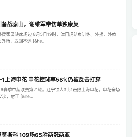
训备战泰山，谢维军带伤单独康复
外援家属缺席场边 8月5日19时，津门虎结束训练。外援、外教
场，返回不远 [&he...
-1上海申花 申花控球率58%仍被反击打穿
26赛季中超联赛第21轮。辽宁铁人3比1击败上海申花。申花全场
，射正 [&he...
莫斯科 109场65胜两冠两亚