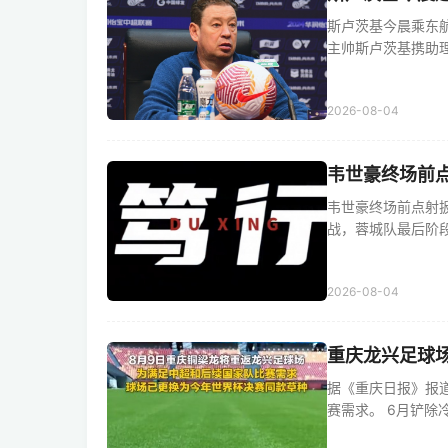
斯卢茨基今晨乘东航
主帅斯卢茨基携助理教
2026-08-04
韦世豪终场前点
韦世豪终场前点射扳
战，蓉城队最后阶段获
2026-08-04
重庆龙兴足球
据《重庆日报》报
赛需求。 6月铲除冷季