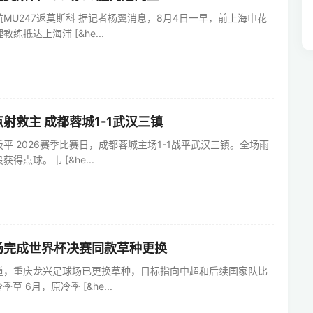
MU247返莫斯科 据记者杨翼消息，8月4日一早，前上海申花
练抵达上海浦 [&he...
射救主 成都蓉城1-1武汉三镇
平 2026赛季比赛日，成都蓉城主场1-1战平武汉三镇。全场雨
得点球。韦 [&he...
场完成世界杯决赛同款草种更换
道，重庆龙兴足球场已更换草种，目标指向中超和后续国家队比
草 6月，原冷季 [&he...