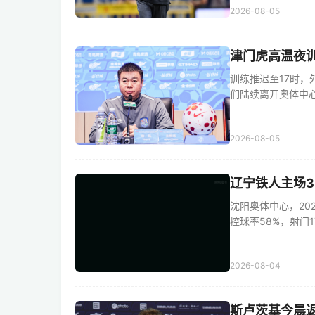
2026-08-05
津门虎高温夜
训练推迟至17时，
们陆续离开奥体中心外
2026-08-05
辽宁铁人主场3
沈阳奥体中心，20
控球率58%，射门17次
2026-08-04
斯卢茨基今晨返