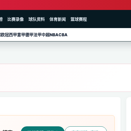
榜
比赛录像
球队资料
体育新闻
篮球赛程
超
欧冠
西甲
意甲
德甲
法甲
中超
NBA
CBA