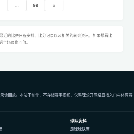
…
99
»
超最近的比赛日程安排、比分记录以及相关的转会资讯。如果想看比
后全场录像回放。
后录像回放。本站不制作、不存储赛事视频，仅整理公开网络直播入口与体育赛
球队资料
程
足球球队库