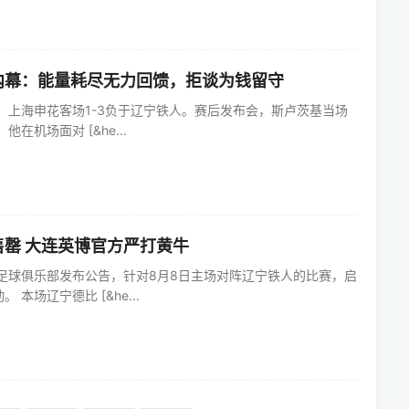
内幕：能量耗尽无力回馈，拒谈为钱留守
轮，上海申花客场1-3负于辽宁铁人。赛后发布会，斯卢茨基当场
在机场面对 [&he...
罄 大连英博官方严打黄牛
博足球俱乐部发布公告，针对8月8日主场对阵辽宁铁人的比赛，启
本场辽宁德比 [&he...