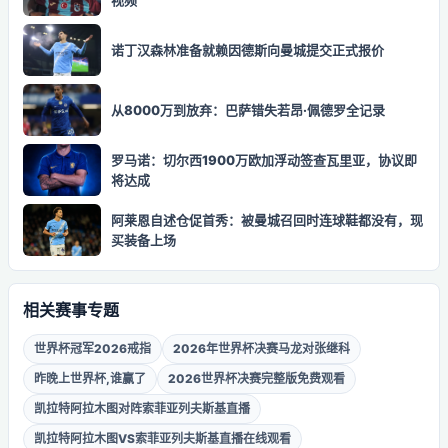
视频
诺丁汉森林准备就赖因德斯向曼城提交正式报价
从8000万到放弃：巴萨错失若昂·佩德罗全记录
罗马诺：切尔西1900万欧加浮动签查瓦里亚，协议即
将达成
阿莱恩自述仓促首秀：被曼城召回时连球鞋都没有，现
买装备上场
相关赛事专题
世界杯冠军2026戒指
2026年世界杯决赛马龙对张继科
昨晚上世界杯,谁赢了
2026世界杯决赛完整版免费观看
凯拉特阿拉木图对阵索菲亚列夫斯基直播
凯拉特阿拉木图VS索菲亚列夫斯基直播在线观看