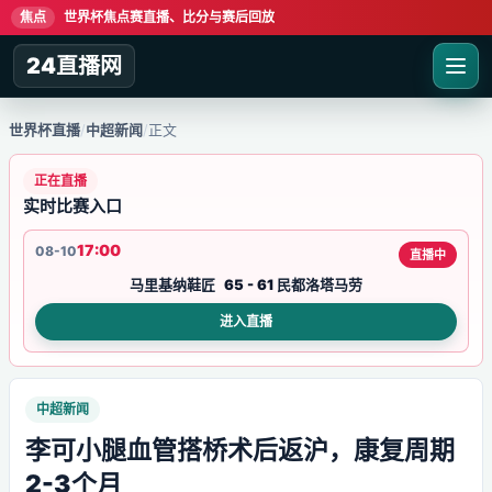
焦点
世界杯焦点赛直播、比分与赛后回放
24直播网
世界杯直播
/
中超新闻
/
正文
正在直播
实时比赛入口
17:00
08-10
直播中
马里基纳鞋匠
65 - 61
民都洛塔马劳
进入直播
中超新闻
李可小腿血管搭桥术后返沪，康复周期
2-3个月