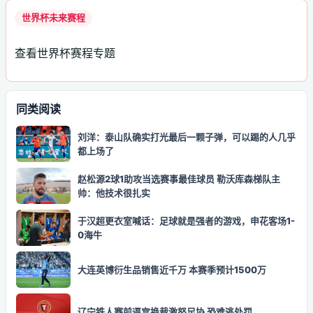
世界杯未来赛程
查看世界杯赛程专题
同类阅读
刘洋：泰山队确实打光最后一颗子弹，可以踢的人几乎
都上场了
赵松源2球1助攻当选赛事最佳球员 勒沃库森梯队主
帅：他技术很扎实
于汉超更衣室喊话：足球就是强者的游戏，申花客场1-
0海牛
大连英博衍生品销售近千万 本赛季预计1500万
辽宁铁人赛前逼宫换裁激怒足协 恐难逃处罚