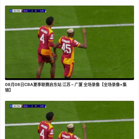
08月08日CBA夏季联赛启东站 江苏 – 广厦 全场录像【全场录像+集
锦】