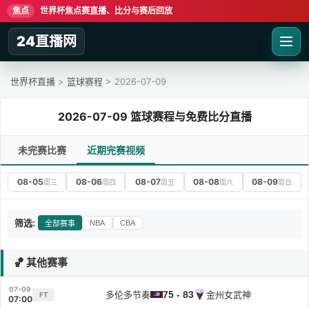
焦点
世界杯焦点赛直播、比分与赛后回放
24直播网
世界杯直播
>
篮球赛程
> 2026-07-09
2026-07-09 篮球赛程与免费比分直播
未完赛比赛
近期完赛视频
08-05
08-06
08-07
08-08
08-09
周三
周四
周五
周六
周日
筛选:
NBA
CBA
全部赛事
🏀 其他赛事
07-09
多伦多节奏
75 - 83
金州女武神
FT
07:00