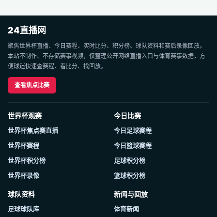
24直播网
聚焦世界杯直播、今日赛程、实时比分、积分榜、球队资料和赛后录像回放。
本站不制作、不存储赛事视频，仅整理公开网络直播入口与体育赛事数据，方
便球迷快速查赛程、看比分、找回放。
查看焦点比赛
世界杯观赛
今日比赛
世界杯焦点赛直播
今日足球赛程
世界杯赛程
今日篮球赛程
世界杯积分榜
足球积分榜
世界杯录像
篮球积分榜
球队资料
新闻与回放
足球球队库
体育新闻