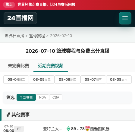
焦点
世界杯焦点赛直播、比分与赛后回放
24直播网
世界杯直播
>
篮球赛程
> 2026-07-10
2026-07-10 篮球赛程与免费比分直播
未完赛比赛
近期完赛视频
08-04
08-05
08-06
08-07
08-08
周二
周三
周四
周五
周六
筛选:
NBA
CBA
全部赛事
🏀 其他赛事
07-10
亚特兰大梦想
89 - 78
西雅图风暴
FT
08:00