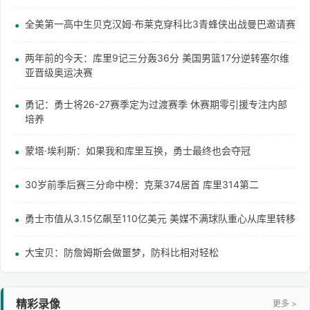
全美第一高中生贝克汉姆·布莱克穿科比3青蜂侠出战曼巴邀请赛
两年前的今天：库里9记三分轰36分 美国男篮17分逆转塞尔维
亚晋级奥运决赛
勇记：勇士将26-27赛季定为过渡赛季 休赛期零引援专注内部
培养
蒙塔·埃利斯：如果我和库里互换，勇士最终也会夺冠
30岁前季后赛三分命中榜：克莱374居首 库里314第二
勇士市值从3.15亿飙至110亿美元 美媒不满球队重心从库里转移
大宝贝：防詹姆斯会做噩梦，防科比相对轻松
精彩录像
更多 >