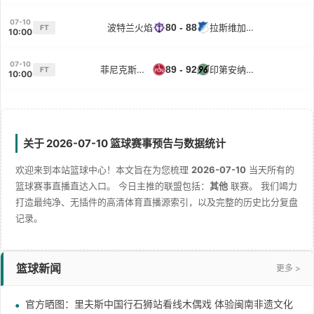
07-10
波特兰火焰
80 - 88
拉斯维加斯王牌
FT
10:00
07-10
菲尼克斯水星
89 - 92
印第安纳狂热
FT
10:00
关于 2026-07-10 篮球赛事预告与数据统计
欢迎来到本站篮球中心！本文旨在为您梳理
2026-07-10
当天所有的
篮球赛事直播直达入口。 今日主推的联盟包括：
其他
联赛。 我们竭力
打造最纯净、无插件的高清体育直播源索引，以及完整的历史比分复盘
记录。
篮球新闻
更多 >
官方晒图：里夫斯中国行石狮站看线木偶戏 体验闽南非遗文化