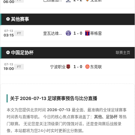
06:00
⚽ 其他赛事
07-13
里瓦达维亚独立
1 - 0
蒂格雷
FT
03:15
⚽ 中国足协杯
联赛主页
07-13
宁波职业
1 - 0
东莞联
FT
19:00
关于 2026-07-13 足球赛事预告与比分直播
本文为您提供北京时间
2026-07-13
最全面、最准确的全球足球赛事
时间表与直播导航。 今日的核心焦点赛事涵盖了：
其他、足协杯
等热
门联赛。 无论您是关注顶级豪门的强强对话，还是查询赛后战报录
像，本站都将为您24小时实时更新比分数据。