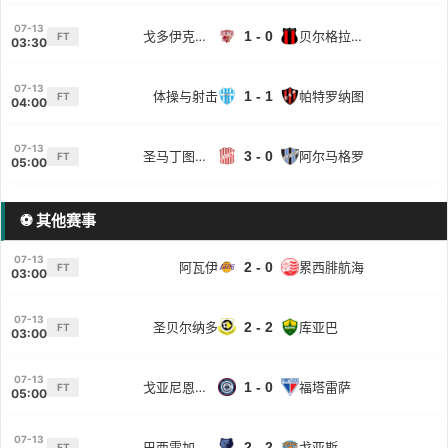
07-13
戈多伊克鲁斯
1 - 0
贝尔格拉诺防卫者
FT
03:30
07-13
体操与射击
1 - 1
帕特罗纳图
FT
04:00
07-13
圣马丁图库曼
3 - 0
阿尔马格罗
FT
05:00
⚽ 其他赛事
07-13
阿瓦伊
2 - 0
累西腓航海
FT
03:00
07-13
圣贝尔纳多
2 - 2
库亚巴
FT
03:00
07-13
戈亚尼恩斯竞技
1 - 0
福塔雷萨
FT
05:00
07-13
巴西雷加塔斯
2 - 2
戈亚斯
FT