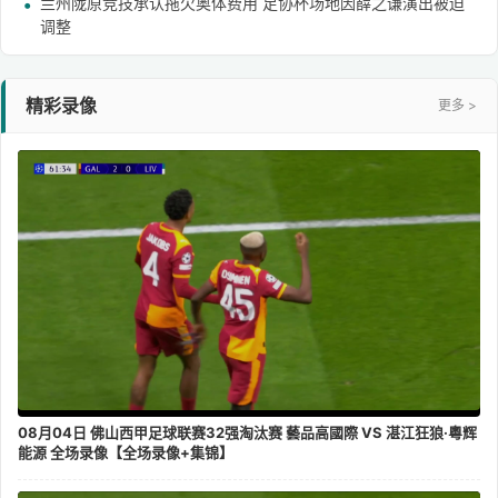
兰州陇原竞技承认拖欠奥体费用 足协杯场地因薛之谦演出被迫
调整
精彩录像
更多 >
08月04日 佛山西甲足球联赛32强淘汰赛 藝品高國際 VS 湛江狂狼·粵辉
能源 全场录像【全场录像+集锦】