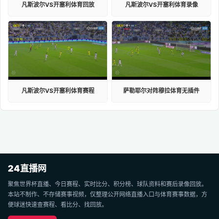
凡斯波尔VS开塞利体育回放
凡斯波尔VS开塞利体育录像
凡斯波尔VS开塞利体育赛程
萨勒耶尔对阵穆拉体育无插件
24直播网
聚焦世界杯直播、今日赛程、实时比分、积分榜、球队资料和赛后录像回放。
本站不制作、不存储赛事视频，仅整理公开网络直播入口与体育赛事数据，方
便球迷快速查赛程、看比分、找回放。