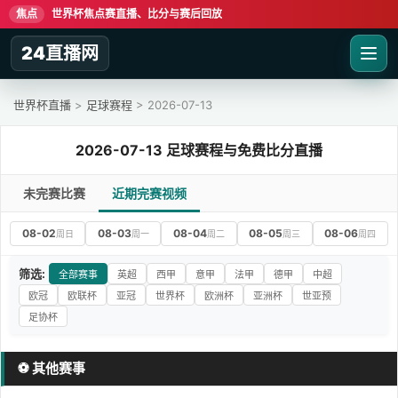
焦点
世界杯焦点赛直播、比分与赛后回放
24直播网
世界杯直播
>
足球赛程
> 2026-07-13
2026-07-13 足球赛程与免费比分直播
未完赛比赛
近期完赛视频
08-02
08-03
08-04
08-05
08-06
周日
周一
周二
周三
周四
筛选:
全部赛事
英超
西甲
意甲
法甲
德甲
中超
欧冠
欧联杯
亚冠
世界杯
欧洲杯
亚洲杯
世亚预
足协杯
⚽ 其他赛事