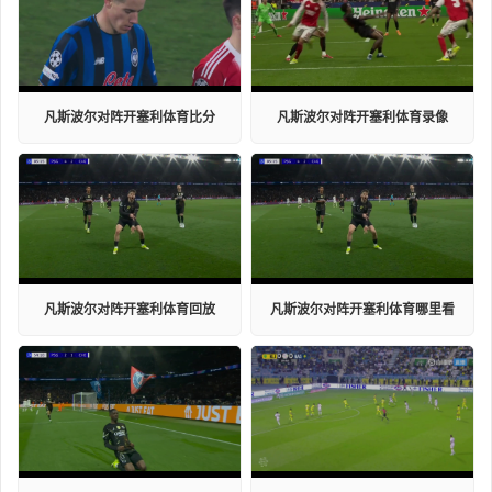
凡斯波尔对阵开塞利体育比分
凡斯波尔对阵开塞利体育录像
凡斯波尔对阵开塞利体育回放
凡斯波尔对阵开塞利体育哪里看