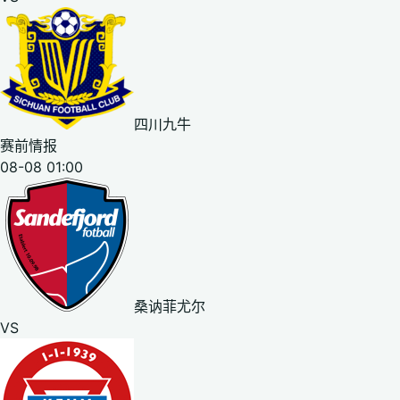
四川九牛
赛前情报
08-08 01:00
桑讷菲尤尔
VS