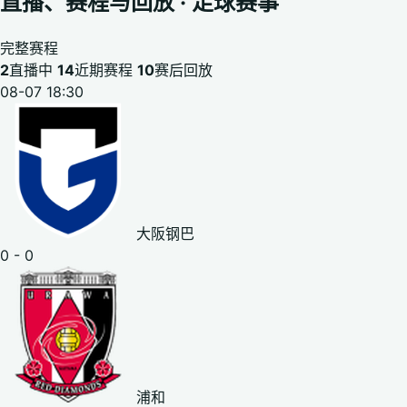
直播、赛程与回放 · 足球赛事
完整赛程
2
直播中
14
近期赛程
10
赛后回放
08-07 18:30
大阪钢巴
0 - 0
浦和