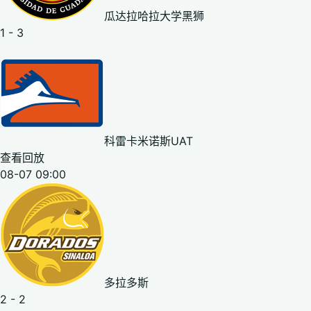
瓜达拉哈拉大学黑狮
1 - 3
科雷卡米诺斯UAT
查看回放
08-07 09:00
多拉多斯
2 - 2