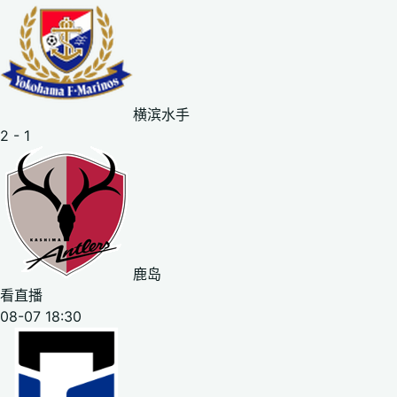
横滨水手
2 - 1
鹿岛
看直播
08-07 18:30