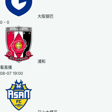
大阪钢巴
0 - 0
浦和
看直播
08-07 19:00