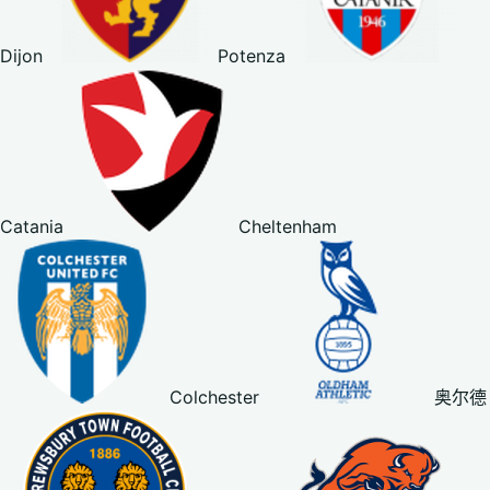
Dijon
Potenza
Catania
Cheltenham
Colchester
奥尔德