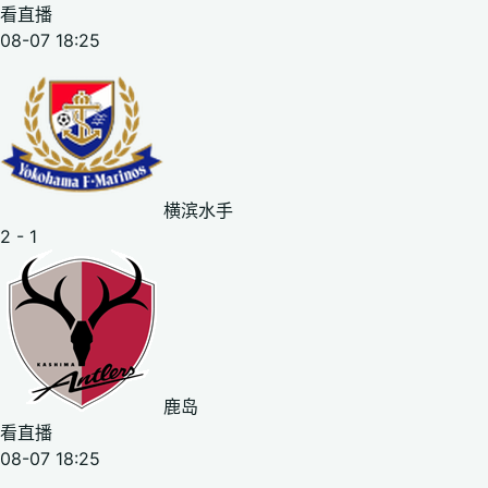
看直播
08-07 18:25
横滨水手
2 - 1
鹿岛
看直播
08-07 18:25