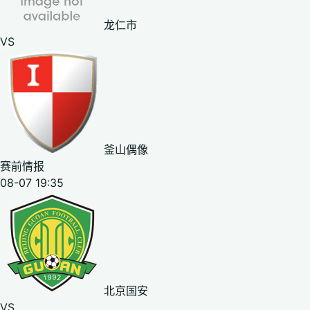
龙仁市
VS
釜山偶像
赛前情报
08-07 19:35
北京国安
VS