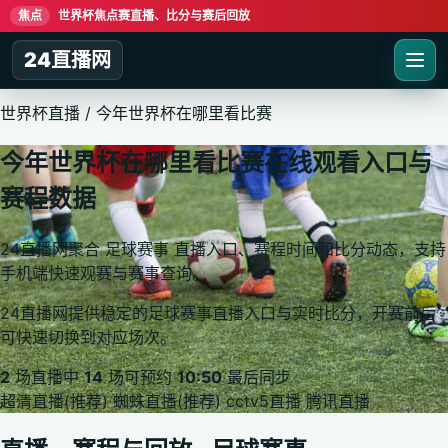
焦点
世界杯焦点赛直播、比分与赛后回放
24直播网
世界杯直播
/
今年世界杯在哪里看比赛
今年世界杯在哪里看比赛在线观看入口与
赛程数据
24直播网聚合 足球赛事 直播入口、赛程时间和比分动态，支持
手机端快速观赛与赛事查询。
24直播网提供稳定的足球赛事直播入口与实时比分，开赛前后
可快速切换到对应场次。
2
场直播中
14
场可预约
10:50
最后同步
超清直播(推荐)
蜘蛛直播(推荐)
cctv5直播
腾讯直播