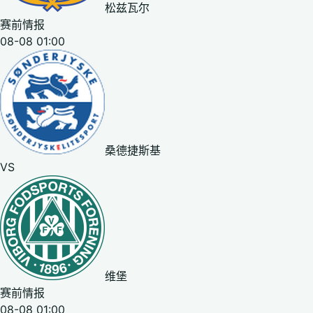
松兹瓦尔
赛前情报
08-08 01:00
桑德捷斯基
VS
维堡
赛前情报
08-08 01:00