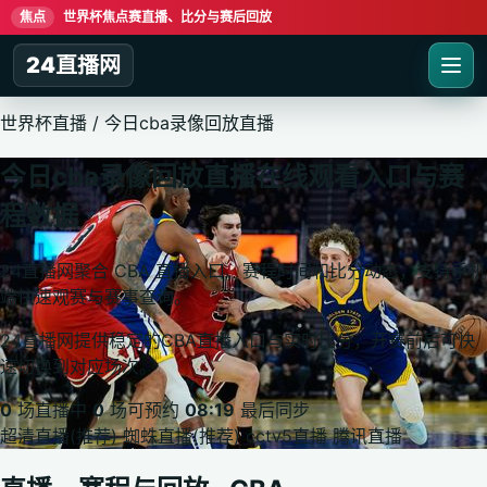
焦点
世界杯焦点赛直播、比分与赛后回放
24直播网
世界杯直播
/
今日cba录像回放直播
今日cba录像回放直播在线观看入口与赛
程数据
24直播网聚合 CBA 直播入口、赛程时间和比分动态，支持手机
端快速观赛与赛事查询。
24直播网提供稳定的CBA直播入口与实时比分，开赛前后可快
速切换到对应场次。
0
场直播中
0
场可预约
08:19
最后同步
超清直播(推荐)
蜘蛛直播(推荐)
cctv5直播
腾讯直播