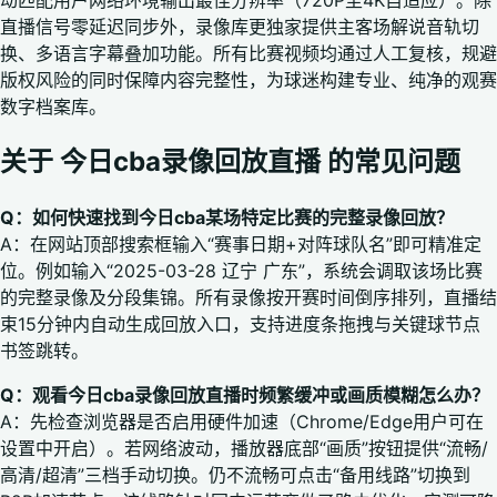
动匹配用户网络环境输出最佳分辨率（720P至4K自适应）。除
直播信号零延迟同步外，录像库更独家提供主客场解说音轨切
换、多语言字幕叠加功能。所有比赛视频均通过人工复核，规避
版权风险的同时保障内容完整性，为球迷构建专业、纯净的观赛
数字档案库。
关于 今日cba录像回放直播 的常见问题
Q：如何快速找到今日cba某场特定比赛的完整录像回放？
A：在网站顶部搜索框输入“赛事日期+对阵球队名”即可精准定
位。例如输入“2025-03-28 辽宁 广东”，系统会调取该场比赛
的完整录像及分段集锦。所有录像按开赛时间倒序排列，直播结
束15分钟内自动生成回放入口，支持进度条拖拽与关键球节点
书签跳转。
Q：观看今日cba录像回放直播时频繁缓冲或画质模糊怎么办？
A：先检查浏览器是否启用硬件加速（Chrome/Edge用户可在
设置中开启）。若网络波动，播放器底部“画质”按钮提供“流畅/
高清/超清”三档手动切换。仍不流畅可点击“备用线路”切换到