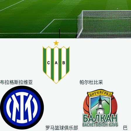
布拉格斯拉维亚
帕尔杜比采
罗马篮球俱乐部
巴