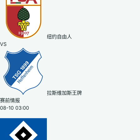
纽约自由人
VS
拉斯维加斯王牌
赛前情报
08-10 03:00