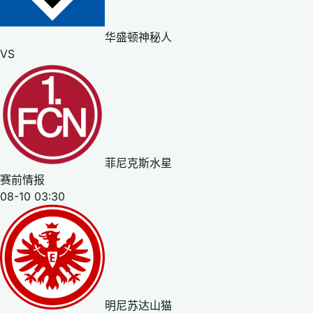
华盛顿神秘人
VS
菲尼克斯水星
赛前情报
08-10 03:30
明尼苏达山猫