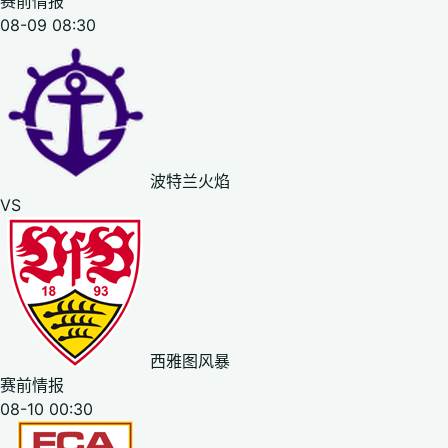
赛前情报
08-09 08:30
波特兰火焰
VS
西雅图风暴
赛前情报
08-10 00:30