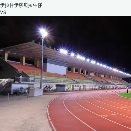
伊拉甘伊莎贝拉牛仔
VS