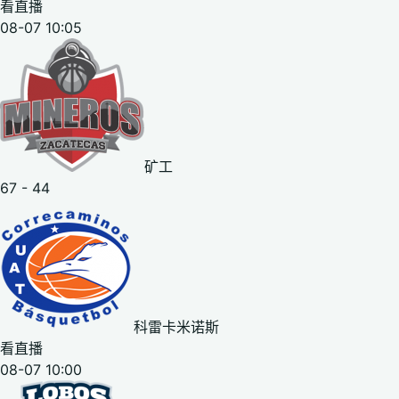
看直播
08-07 10:05
矿工
67 - 44
科雷卡米诺斯
看直播
08-07 10:00