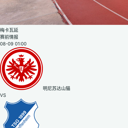
梅卡瓦延
赛前情报
08-09 01:00
明尼苏达山猫
VS