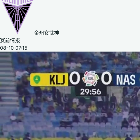
金州女武神
赛前情报
08-10 07:15