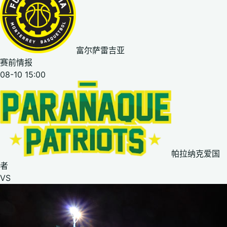
富尔萨雷吉亚
赛前情报
08-10 15:00
帕拉纳克爱国
者
VS