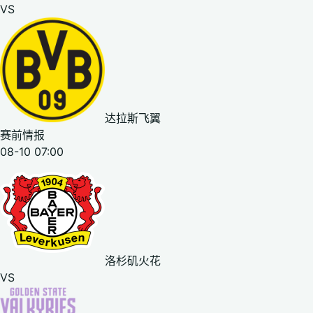
VS
达拉斯飞翼
赛前情报
08-10 07:00
洛杉矶火花
VS