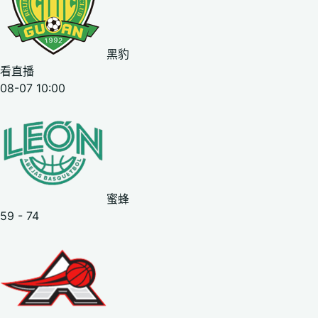
黑豹
看直播
08-07 10:00
蜜蜂
59 - 74