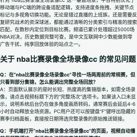
针对“nba比赛录像全场录像cc”这一垂直场景，平台特别优化了
移动端与PC端的跨设备适配逻辑，支持进度条拖拽、关键节点
标记与多视角切换功能。无论是错过直播的上班族，还是需要反
复研究战术的资深球迷，都能通过清晰的分类索引与精准的搜索
匹配，在数秒内定位到目标比赛。频道已累计处理超过5000场
NBA对决，历史数据完整可查，是中文互联网中少数能做到零
广告干扰、纯享回放体验的站点之一。
关于 nba比赛录像全场录像cc 的常见问题
Q：在“nba比赛录像全场录像cc”寻找一场两周前的常规赛，但
只看到部分集锦，怎么能调出完整全场回放？
A：页面默认展示的是时长短、热度高的集锦版本，如需全场录
像，请点击视频标题下方的“完整场次”选项卡。如果该入口未显
示，说明系统后台仍在做多角度画质转码，通常赛后会延后4-6
小时自动释放全场资源。PC用户还可以按键盘“F”键呼出隐藏的
赛季归档面板，直接按日期筛选完整录像的原始推送链接。
Q：手机端打开“nba比赛录像全场录像cc”的页面，视频自动播