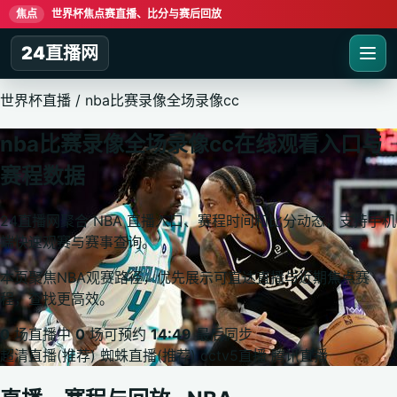
焦点
世界杯焦点赛直播、比分与赛后回放
24直播网
世界杯直播
/
nba比赛录像全场录像cc
nba比赛录像全场录像cc在线观看入口与
赛程数据
24直播网聚合 NBA 直播入口、赛程时间和比分动态，支持手机
端快速观赛与赛事查询。
本页聚焦NBA观赛路径，优先展示可直达直播与近期焦点赛
程，查找更高效。
0
场直播中
0
场可预约
14:49
最后同步
超清直播(推荐)
蜘蛛直播(推荐)
cctv5直播
腾讯直播