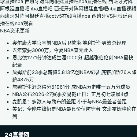
球直播nba
西班牙对阵阿根廷直播吧nba直播在线
西班牙对阵
阿根廷直播吧nba直播吧
西班牙对阵阿根廷直播吧nba直播视频
西班牙对阵阿根廷直播cctv5在线直播nba
西班牙VS阿根廷直
播在线nba观看
NBA资讯更新
奥尔康大学官宣前NBA后卫蒙塔·埃利斯任男篮总经理
去年索要3000万，今夏NBA查无此人
恩比德1271分钟达成生涯1000分 超越张伯伦创NBA最快
纪录
詹姆斯前23季总薪资5.813亿创NBA纪录 底薪加盟76人降
薪4875万
詹姆斯生涯总得分51961分 成NBA历史唯一五万分球员
NBA公布2026-27赛季交易截止日：正月初七凌晨4点
麦凯恩：多数人与勒布朗差距 小于与NBA最差者差距
美记：全能中锋仍是NBA最具价值防守者 文班霍姆格伦在
列
24直播网