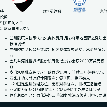
特
切尔滕纳姆
奥尔
德姆
相关热词入口
足球赛事资讯更新
兰州陇原竞技承认拖欠奥体费用 足协杯场地因薛之谦演出
被迫调整
兰州陇原竞技公开致歉：拖欠奥体款项属实，承诺尽快结
清
因凡蒂诺推世界杯股份私有化 会员协会获2000万美元权
益
皮门塔狠批赛程过度：球员成’玩具’，连续四年休假仅7天
石家庄功夫就违纪传闻发声：零容忍，绝不姑息
U23国足亚运分组落位：无视对手强弱，目标直指佳绩
亚足联为何反对64队扩军？2034沙特主办成关键变量
体育总局新政：强化海外留洋保障 推进五级青训中心建设