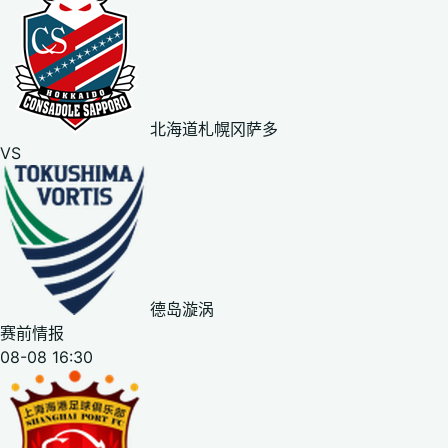
北海道札幌冈萨多
VS
德岛漩涡
赛前情报
08-08 16:30