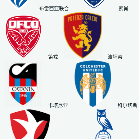
布雷西亚联合
索肖
第戎
波坦察
卡塔尼亚
科尔切斯