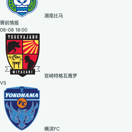
湘南比马
赛前情报
08-08 18:00
宫崎特格瓦雅罗
VS
横滨FC