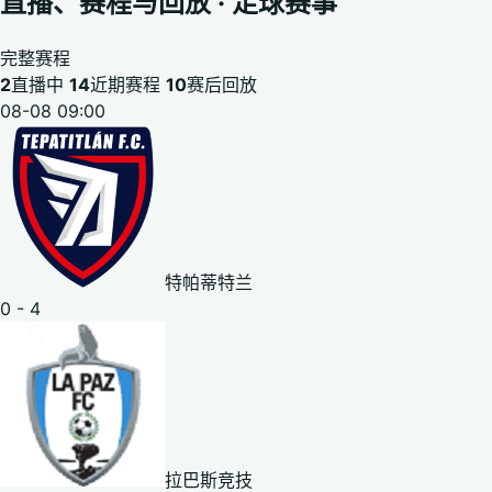
直播、赛程与回放 · 足球赛事
完整赛程
2
直播中
14
近期赛程
10
赛后回放
08-08 09:00
特帕蒂特兰
0 - 4
拉巴斯竞技