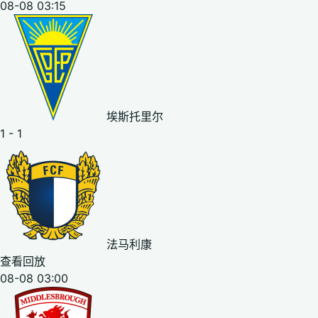
08-08 03:15
埃斯托里尔
1 - 1
法马利康
查看回放
08-08 03:00