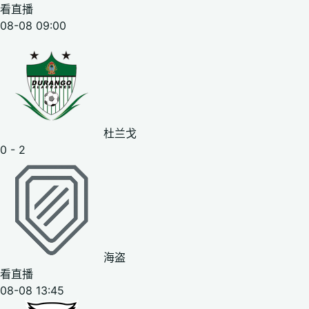
看直播
08-08 09:00
杜兰戈
0 - 2
海盗
看直播
08-08 13:45