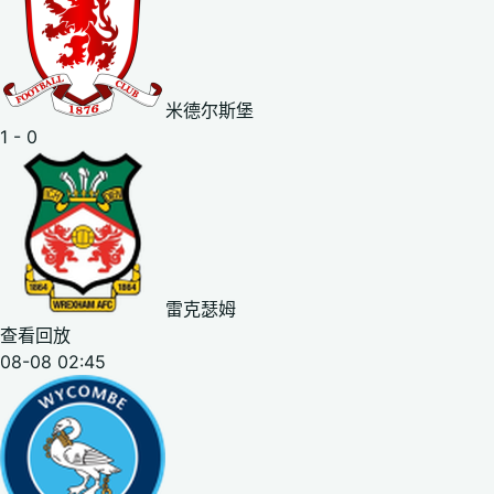
米德尔斯堡
1 - 0
雷克瑟姆
查看回放
08-08 02:45