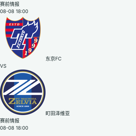
赛前情报
08-08 18:00
东京FC
VS
町田泽维亚
赛前情报
08-08 18:00