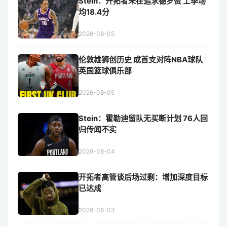
Stein：开拓者未在追求德罗赞 上季场
均18.4分
2026-08-05
伦敦雄狮创历史 成首支对阵NBA球队
英国篮球俱乐部
2026-08-05
Stein：霍勒迪留队无买断计划 76人回
归传闻不实
2026-08-04
开拓者高管谈后场过剩：增加深度目标
已达成
2026-08-03