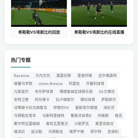
希勒勒VS埃斯比约回放
希勒勒VS埃斯比约在线直播
热门专题
Ravenna
贝内文托
莫雷伦斯
里奥阿维
吉尔维森特
维塞乌学院
Union Brescia
阿雷佐
开塞利体育
凡斯波尔
布尔萨体育
博德鲁姆足球俱乐部
SK贝弗伦
安特卫普
阿尔维卡
拉卢维耶尔
穆拉体育
萨勒耶尔
法蒂赫卡拉古姆鲁克
伊德尔FK
曼斯菲尔德镇
海伦芬
乌得勒支青年
马斯特里赫特
葡萄牙体育B
阿维斯
根克
聚尔特瓦雷赫姆
奥哈瓦里鲁汶
沙勒罗瓦
莱里亚联合
维泽拉
兹沃勒
乌得勒支
格罗宁根
菲尔特
圣保利