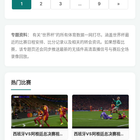
1
2
3
…
9
»
专题资料：
有关“世界杯”的所有体育数据一网打尽。涵盖世界杯最
近的比赛日程安排、比分记录以及相关的转会资讯。如果想看比
赛，该专题页还会同步推送最新的无插件高清直播信号与赛后全场
录像回放。
热门比赛
西班牙VS阿根廷总决赛视频完整版高清
西班牙VS阿根廷总决赛视频完整版观看