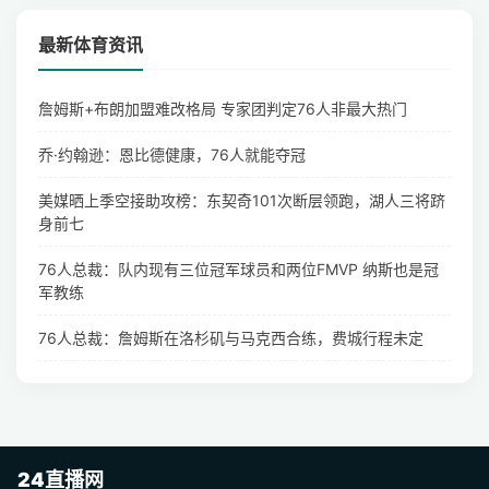
最新体育资讯
詹姆斯+布朗加盟难改格局 专家团判定76人非最大热门
乔·约翰逊：恩比德健康，76人就能夺冠
美媒晒上季空接助攻榜：东契奇101次断层领跑，湖人三将跻
身前七
76人总裁：队内现有三位冠军球员和两位FMVP 纳斯也是冠
军教练
76人总裁：詹姆斯在洛杉矶与马克西合练，费城行程未定
24直播网