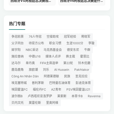
西班牙VS阿根廷总决赛视频直播视频
西班牙vs阿根廷总决赛是什么时候
热门专题
争冠前景
76人夺冠
空接助攻
冠军经验
蒋晓军
父子同台
待官方公布
职业习惯
生涯1000分
李璇
姬宇阳
NBC采访
马克西基金会
德安东尼
牛群
施拉普纳
中德U16
媒体人点评
换主裁
霍恩比
达马尔
单丹奥
FIFA主席选举
第22轮
铃木优磨
鹿岛鹿角
旅欧潮
刘乐
Al Hussein
Pakhtakor
Công An Nhân Dân
阿德莱德联
民族
圣克拉拉
埃克塞特城
普利茅斯
巴特曼石油体育
彭迪克体育
埃因霍温FC
福伦丹FC
AZ青年
PSV埃因霍温U21
波尔图B
卢西塔尼亚洛罗萨
莱索斯
本菲卡B
Ravenna
贝内文托
莫雷伦斯
里奥阿维