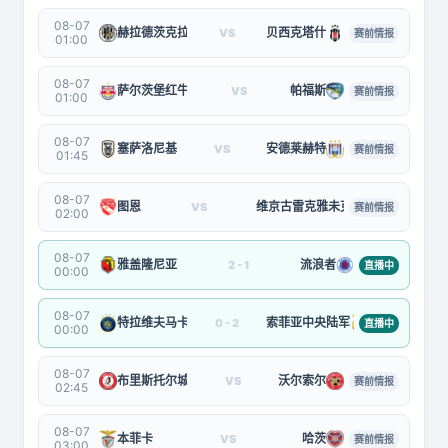
08-07
赫拉德茨克拉洛韦
贝西克塔什
VS
赛前情报
01:00
08-07
萨尔茨堡红牛
帕福斯
VS
赛前情报
01:00
08-07
塞萨洛尼基
安德莱赫特
VS
赛前情报
01:45
08-07
图恩
维京古雷克雅未克
VS
赛前情报
02:00
08-07
雅盖隆尼亚
流浪者
2 - 1
直播中
00:00
08-07
特拉维夫马卡比
索菲亚中央陆军
0 - 2
直播中
00:00
08-07
布里斯托尔城
沃尔索尔
VS
赛前情报
02:45
08-07
本菲卡
哈茨
VS
赛前情报
03:00