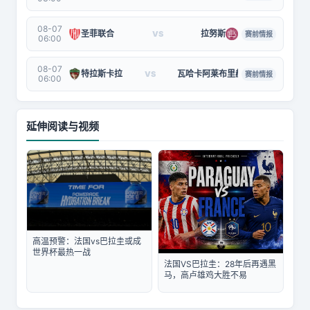
08-07
圣菲联合
拉努斯
VS
赛前情报
06:00
08-07
特拉斯卡拉
瓦哈卡阿莱布里赫斯
VS
赛前情报
06:00
延伸阅读与视频
高温预警：法国vs巴拉圭或成
世界杯最热一战
法国VS巴拉圭：28年后再遇黑
马，高卢雄鸡大胜不易