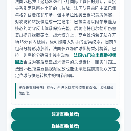
法国vs巴拉圭这场2026年7月国际比赛日的对话，直接
关系到两队所在小组的卡位战。法国队目前阵中姆巴佩
与格列兹曼搭配前场，但中场拉比奥因累积黄牌停赛，
对攻防轮转换位造成一定隐患；巴拉圭则以阿尔米隆为
核心的防守反击体系保持完整，后防老将巴尔德斯伤愈
复出提升拦截硬度。战术博弈上，高卢雄鸡若无法在开
场15分钟内破局，极可能陷入对手的密集绞杀。目前B
组积分榜形势胶着，法国仅以净胜球优势暂列榜首，巴
拉圭则需抢分确保出线主动权。
法国vs巴拉圭直播视频
回放
会成为赛后复盘战术漏洞的关键素材，而实时跟进
法国vs巴拉圭直播视频回放也能让球迷提前捕捉双方在
定位球与快速转换中的细节部署。
建议先看相关热门赛程，再进入对应频道查看直播、比分和录
像回放。
超清直播(推荐)
蜘蛛直播(推荐)