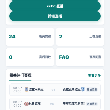
cctv5直播
腾讯直播
24
2
相关赛程
正在直播
0
FAQ
赛后回放
观赛问题
相关热门赛程
查看更多
08-07
波兹南莱克
克拉克斯维克
VS
赛前情报
01:00
08-07
林肯红魔
奥莫尼亚尼科西亚
VS
赛前情报
01:00