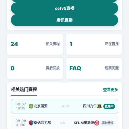
cctv5直播
腾讯直播
24
1
相关赛程
正在直播
0
FAQ
赛后回放
观赛问题
相关热门赛程
查看更多
08-07
北京国安
四川九牛
4 - 0
直播中
19:35
08-08
桑讷菲尤尔
KFUM奥斯陆
VS
赛前情报
01:00