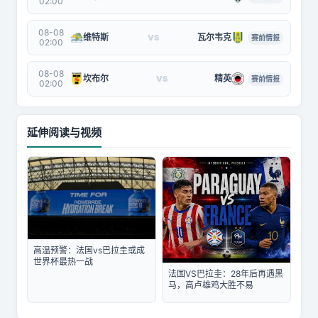
02:00
08-08
维特斯
瓦尔韦克
VS
赛前情报
02:00
08-08
坎布尔
精英
VS
赛前情报
02:00
延伸阅读与视频
高温预警：法国vs巴拉圭或成
世界杯最热一战
法国VS巴拉圭：28年后再遇黑
马，高卢雄鸡大胜不易