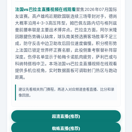
法国vs巴拉圭直播视频在线观看
聚焦2026年07月国际
友谊赛。高卢雄鸡近期欧国联连续三场零封对手，德尚
大概率沿用4-3-3高压阵型，姆巴佩左路内切与格列兹
曼前腰串联是主要战术博弈点。巴拉圭方面，阿尔米隆
因跟腱伤势确认缺席，球队南美预选赛客场胜率不足三
成，防守反击中边卫助攻后回位速度偏慢。积分榜形势
上法国已锁定世界杯正赛名额，此役侧重考察替补阵容
深度。伤停名单显示于帕梅卡诺肌肉疲劳，萨利巴或与
科纳特搭档中卫。本场法国vs巴拉圭直播视频在线观看
提供多机位视角，实时数据面板可调取射门热区与跑动
距离。
建议先看相关热门赛程，再进入对应频道查看直播、比分和录
像回放。
超清直播(推荐)
蜘蛛直播(推荐)