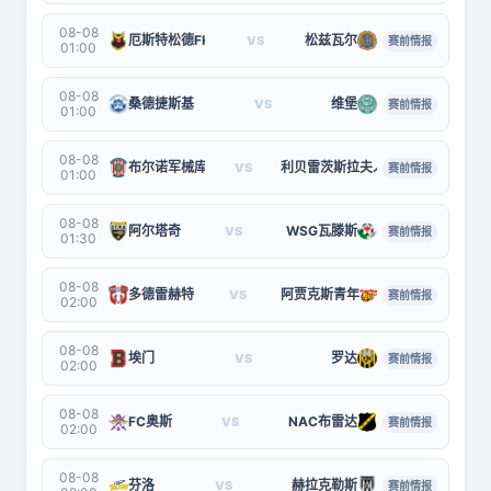
08-08
厄斯特松德FK
松兹瓦尔
VS
赛前情报
01:00
08-08
桑德捷斯基
维堡
VS
赛前情报
01:00
08-08
布尔诺军械库
利贝雷茨斯拉夫人
VS
赛前情报
01:00
08-08
阿尔塔奇
WSG瓦滕斯
VS
赛前情报
01:30
08-08
多德雷赫特
阿贾克斯青年
VS
赛前情报
02:00
08-08
埃门
罗达
VS
赛前情报
02:00
08-08
FC奥斯
NAC布雷达
VS
赛前情报
02:00
08-08
芬洛
赫拉克勒斯
VS
赛前情报