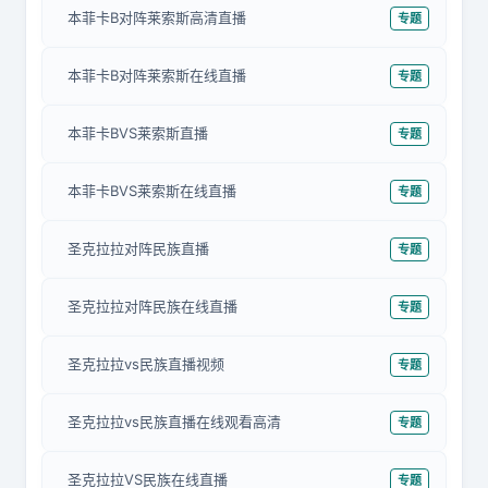
本菲卡B对阵莱索斯高清直播
专题
本菲卡B对阵莱索斯在线直播
专题
本菲卡BVS莱索斯直播
专题
本菲卡BVS莱索斯在线直播
专题
圣克拉拉对阵民族直播
专题
圣克拉拉对阵民族在线直播
专题
圣克拉拉vs民族直播视频
专题
圣克拉拉vs民族直播在线观看高清
专题
圣克拉拉VS民族在线直播
专题