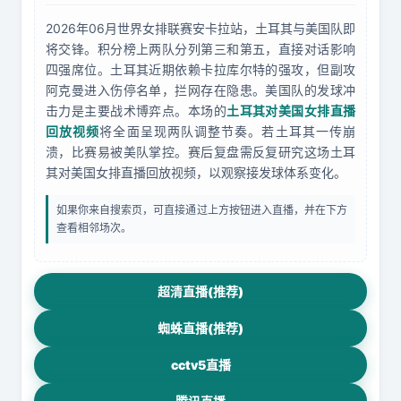
2026年06月世界女排联赛安卡拉站，土耳其与美国队即
将交锋。积分榜上两队分列第三和第五，直接对话影响
四强席位。土耳其近期依赖卡拉库尔特的强攻，但副攻
阿克曼进入伤停名单，拦网存在隐患。美国队的发球冲
击力是主要战术博弈点。本场的
土耳其对美国女排直播
回放视频
将全面呈现两队调整节奏。若土耳其一传崩
溃，比赛易被美队掌控。赛后复盘需反复研究这场土耳
其对美国女排直播回放视频，以观察接发球体系变化。
如果你来自搜索页，可直接通过上方按钮进入直播，并在下方
查看相邻场次。
超清直播(推荐)
蜘蛛直播(推荐)
cctv5直播