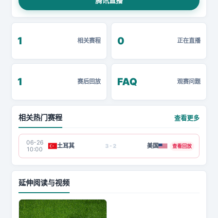
腾讯直播
1
0
相关赛程
正在直播
1
FAQ
赛后回放
观赛问题
相关热门赛程
查看更多
06-26
土耳其
美国
3 - 2
查看回放
10:00
延伸阅读与视频