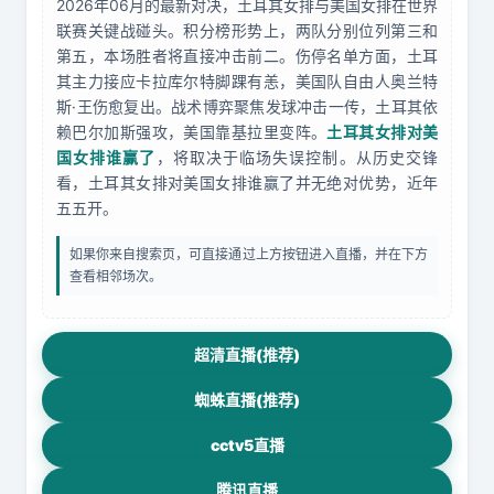
2026年06月的最新对决，土耳其女排与美国女排在世界
联赛关键战碰头。积分榜形势上，两队分别位列第三和
第五，本场胜者将直接冲击前二。伤停名单方面，土耳
其主力接应卡拉库尔特脚踝有恙，美国队自由人奥兰特
斯·王伤愈复出。战术博弈聚焦发球冲击一传，土耳其依
赖巴尔加斯强攻，美国靠基拉里变阵。
土耳其女排对美
国女排谁赢了
，将取决于临场失误控制。从历史交锋
看，土耳其女排对美国女排谁赢了并无绝对优势，近年
五五开。
如果你来自搜索页，可直接通过上方按钮进入直播，并在下方
查看相邻场次。
超清直播(推荐)
蜘蛛直播(推荐)
cctv5直播
腾讯直播