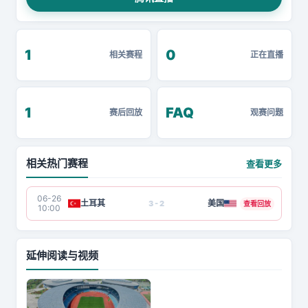
1
0
相关赛程
正在直播
1
FAQ
赛后回放
观赛问题
相关热门赛程
查看更多
06-26
土耳其
美国
3 - 2
查看回放
10:00
延伸阅读与视频