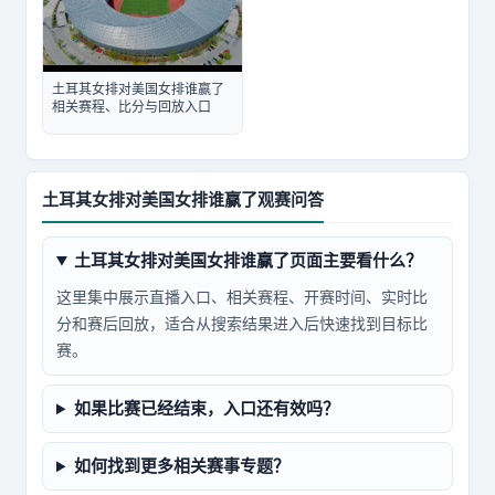
土耳其女排对美国女排谁赢了
相关赛程、比分与回放入口
土耳其女排对美国女排谁赢了观赛问答
土耳其女排对美国女排谁赢了页面主要看什么？
这里集中展示直播入口、相关赛程、开赛时间、实时比
分和赛后回放，适合从搜索结果进入后快速找到目标比
赛。
如果比赛已经结束，入口还有效吗？
如何找到更多相关赛事专题？