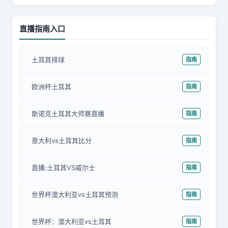
直播指南入口
土耳其排球
指南
欧洲杯土耳其
指南
斯诺克土耳其大师赛直播
指南
意大利vs土耳其比分
指南
直播:土耳其VS威尔士
指南
世界杯澳大利亚vs土耳其预测
指南
世界杯：澳大利亚vs土耳其
指南