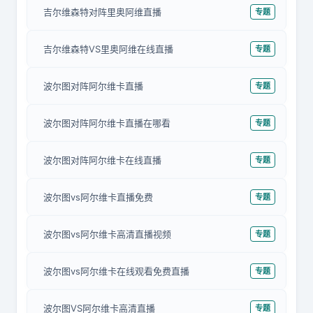
吉尔维森特对阵里奥阿维直播
专题
吉尔维森特VS里奥阿维在线直播
专题
波尔图对阵阿尔维卡直播
专题
波尔图对阵阿尔维卡直播在哪看
专题
波尔图对阵阿尔维卡在线直播
专题
波尔图vs阿尔维卡直播免费
专题
波尔图vs阿尔维卡高清直播视频
专题
波尔图vs阿尔维卡在线观看免费直播
专题
波尔图VS阿尔维卡高清直播
专题