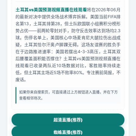
土耳其vs美国预测视频直播在线观看
将在2026年06月
的最新对决中提供全场战术博弈拆解。美国当前FIFA排
名第13，土耳其排第28，但土队欧国联小组赛积分榜形
势占优——前两轮零封对手，防守反击效率达到场均2.3
球。伤停名单上，美国核心中场麦肯尼大腿拉伤出战成
疑，土耳其恰尔汗奥卢脚踝无碍。这场友谊赛的胜负手
在于边路推进速率：美国若摆出4-3-3高压，土耳其双
后腰覆盖面积能否撑住？土耳其vs美国预测视频直播在
线观看已收录两队近10场数据对比，客胜赔率持续走
低，但土耳其主场近5场不败率80%。专注赛前简报，不
废话。
如果你来自搜索页，可直接通过上方按钮进入直播，并在下方
查看相邻场次。
超清直播(推荐)
蜘蛛直播(推荐)