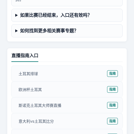
如果比赛已经结束，入口还有效吗？
如何找到更多相关赛事专题？
直播指南入口
土耳其排球
指南
欧洲杯土耳其
指南
斯诺克土耳其大师赛直播
指南
意大利vs土耳其比分
指南