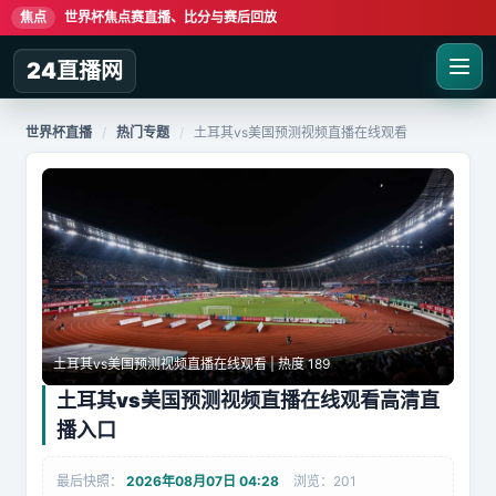
焦点
世界杯焦点赛直播、比分与赛后回放
24直播网
世界杯直播
/
热门专题
/
土耳其vs美国预测视频直播在线观看
土耳其vs美国预测视频直播在线观看 | 热度 189
土耳其vs美国预测视频直播在线观看高清直
播入口
最后快照：
2026年08月07日 04:28
浏览：201