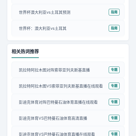
世界杯澳大利亚vs土耳其预测
指南
世界杯：澳大利亚vs土耳其
指南
相关热词推荐
凯拉特阿拉木图对阵索菲亚列夫斯基直播
专题
凯拉特阿拉木图VS索菲亚列夫斯基直播在线观看
专题
彭迪克体育对阵巴特曼石油体育直播在线观看
专题
彭迪克体育VS巴特曼石油体育高清直播
专题
彭迪克体育VS巴特曼石油体育直播在线观看
专题