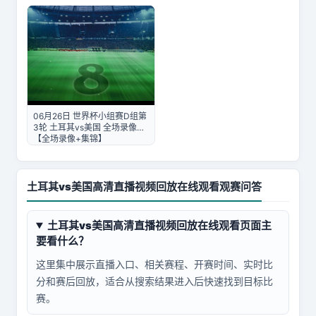
06月26日 世界杯小组赛D组第
3轮 土耳其vs美国 全场录像
【全场录像+集锦】
土耳其vs美国高清直播视频回放在线观看观赛问答
土耳其vs美国高清直播视频回放在线观看页面主
要看什么？
这里集中展示直播入口、相关赛程、开赛时间、实时比
分和赛后回放，适合从搜索结果进入后快速找到目标比
赛。