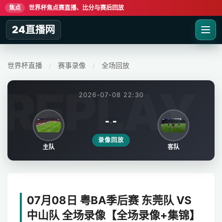
焦点
世界杯焦点赛直播、比分与赛后回放
24直播网
世界杯直播
赛事录像
全场回放
/
/
2026-07-08 22:30
-
-
-
录像回放
主队
客队
07月08日 粤BA季后赛 东莞队 VS
中山队 全场录像【全场录像+集锦】