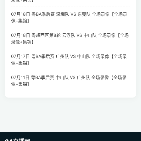
07月18日 粤BA季后赛 深圳队 VS 东莞队 全场录像【全场录
像+集锦】
07月18日 粤超西区第8轮 云浮队 VS 中山队 全场录像【全场
录像+集锦】
07月17日 粤BA季后赛 广州队 VS 中山队 全场录像【全场录
像+集锦】
07月11日 粤BA季后赛 中山队 VS 广州队 全场录像【全场录
像+集锦】