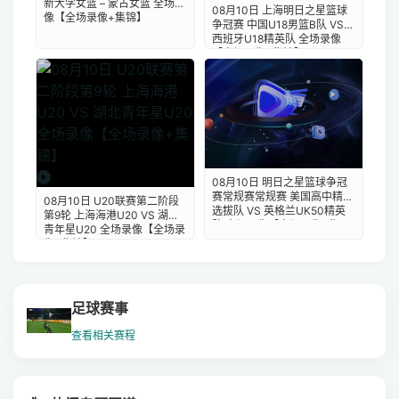
新大学女篮 – 蒙古女篮 全场录
08月10日 上海明日之星篮球
像【全场录像+集锦】
争冠赛 中国U18男篮B队 VS
西班牙U18精英队 全场录像
【全场录像+集锦】
08月10日 明日之星篮球争冠
赛常规赛常规赛 美国高中精英
08月10日 U20联赛第二阶段
选拔队 VS 英格兰UK50精英
第9轮 上海海港U20 VS 湖北
队 全场录像【全场录像+集
青年星U20 全场录像【全场录
锦】
像+集锦】
足球赛事
查看相关赛程