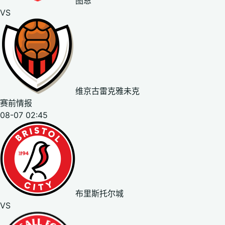
图恩
VS
维京古雷克雅未克
赛前情报
08-07 02:45
布里斯托尔城
VS