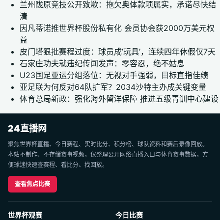
兰州陇原竞技公开致歉：拖欠奥体款项属实，承诺尽快结
清
因凡蒂诺推世界杯股份私有化 会员协会获2000万美元权
益
皮门塔狠批赛程过度：球员成’玩具’，连续四年休假仅7天
石家庄功夫就违纪传闻发声：零容忍，绝不姑息
U23国足亚运分组落位：无视对手强弱，目标直指佳绩
亚足联为何反对64队扩军？2034沙特主办成关键变量
体育总局新政：强化海外留洋保障 推进五级青训中心建设
24直播网
聚焦世界杯直播、今日赛程、实时比分、积分榜、球队资料和赛后录像回放。
本站不制作、不存储赛事视频，仅整理公开网络直播入口与体育赛事数据，方
便球迷快速查赛程、看比分、找回放。
查看焦点比赛
世界杯观赛
今日比赛