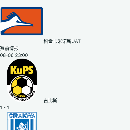
科雷卡米诺斯UAT
赛前情报
08-06 23:00
古比斯
1 - 1