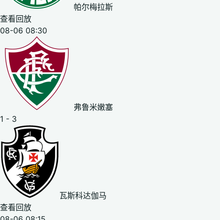
帕尔梅拉斯
查看回放
08-06 08:30
弗鲁米嫩塞
1 - 3
瓦斯科达伽马
查看回放
08-06 08:15