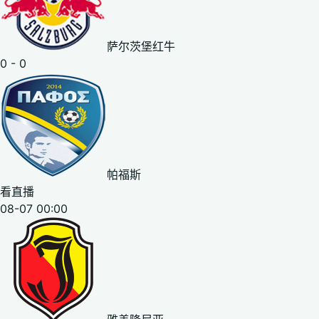
萨尔茨堡红牛
0 - 0
帕福斯
看直播
08-07 00:00