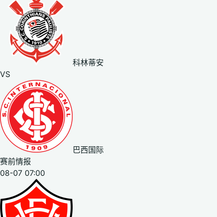
科林蒂安
VS
巴西国际
赛前情报
08-07 07:00