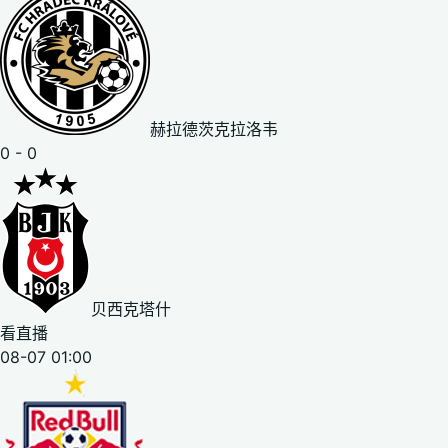
赫拉德茨克拉洛韦
0 - 0
贝西克塔什
看直播
08-07 01:00