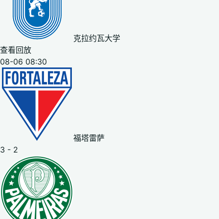
克拉约瓦大学
查看回放
08-06 08:30
福塔雷萨
3 - 2