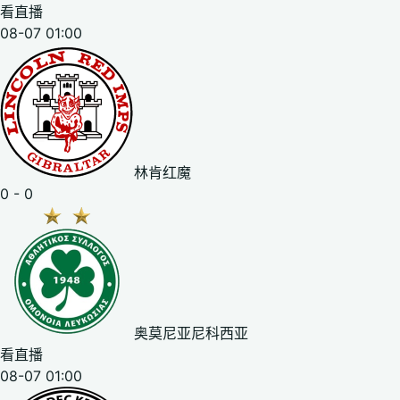
看直播
08-07 01:00
林肯红魔
0 - 0
奥莫尼亚尼科西亚
看直播
08-07 01:00