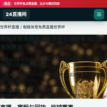
焦点
世界杯焦点赛直播、比分与赛后回放
24直播网
世界杯直播
/
蜘蛛体育免费直播世界杯
蜘蛛体育免费直播世界杯在线观看入口与
赛程数据
24直播网聚合 足球赛事 直播入口、赛程时间和比分动态，支持
手机端快速观赛与赛事查询。
24直播网提供稳定的足球赛事直播入口与实时比分，开赛前后
可快速切换到对应场次。
10
场直播中
14
场可预约
15:17
最后同步
超清直播(推荐)
蜘蛛直播(推荐)
cctv5直播
腾讯直播