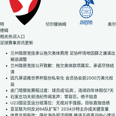
特
切尔滕纳姆
奥尔
德姆
相关热词入口
足球赛事资讯更新
兰州陇原竞技承认拖欠奥体费用 足协杯场地因薛之谦演出
被迫调整
兰州陇原竞技公开致歉：拖欠奥体款项属实，承诺尽快结
清
因凡蒂诺推世界杯股份私有化 会员协会获2000万美元权
益
皮门塔狠批赛程过度：球员成’玩具’，连续四年休假仅7天
石家庄功夫就违纪传闻发声：零容忍，绝不姑息
U23国足亚运分组落位：无视对手强弱，目标直指佳绩
亚足联为何反对64队扩军？2034沙特主办成关键变量
体育总局新政：强化海外留洋保障 推进五级青训中心建设