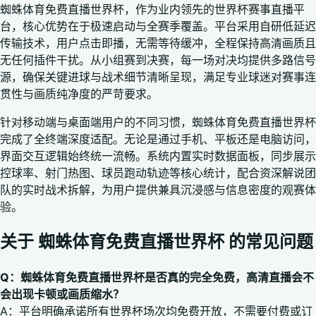
蜘蛛体育免费直播世界杯，作为业内领先的世界杯赛事直播平
台，核心优势在于极速启动与全赛季覆盖。平台采用自研低延迟
传输技术，用户点击即播，无需等待缓冲，全程保持高清画质且
无任何插件干扰。从小组赛到决赛，每一场对决均提供多路信号
源，确保关键进球与战术细节清晰呈现，满足专业球迷对赛事连
贯性与画质纯净度的严苛要求。
针对移动端与桌面端用户的不同习惯，蜘蛛体育免费直播世界杯
完成了全终端深度适配。无论是通过手机、平板还是电脑访问，
界面交互逻辑始终统一流畅。系统内置实时数据面板，同步展示
控球率、射门热图、球员跑动轨迹等核心统计，配合资深解说团
队的实时战术拆解，为用户提供兼具沉浸感与信息密度的观赛体
验。
关于 蜘蛛体育免费直播世界杯 的常见问题
Q：蜘蛛体育免费直播世界杯是否真的完全免费，高清直播会不
会出现卡顿或画质缩水？
A：平台明确承诺所有世界杯场次均免费开放，不需要付费或订