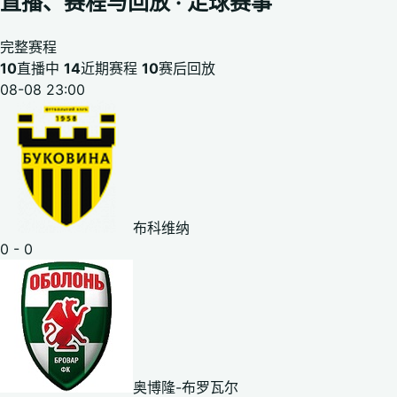
直播、赛程与回放 · 足球赛事
完整赛程
10
直播中
14
近期赛程
10
赛后回放
08-08 23:00
布科维纳
0 - 0
奥博隆-布罗瓦尔