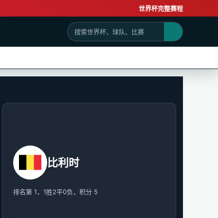
世界杯完整赛程
比利时
排名第 1，1胜2平0负，积分 5