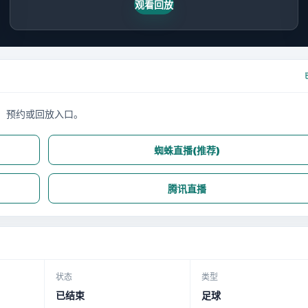
观看回放
、预约或回放入口。
蜘蛛直播(推荐)
腾讯直播
状态
类型
0
已结束
足球