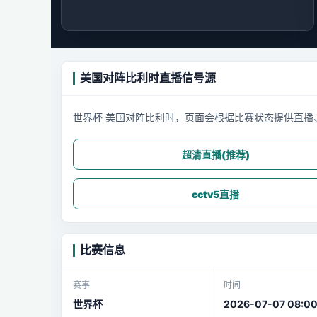
美国对阵比利时直播信号源
世界杯 美国对阵比利时，页面会根据比赛状态提供直播
超清直播(推荐)
cctv5直播
比赛信息
赛事
时间
世界杯
2026-07-07 08:0