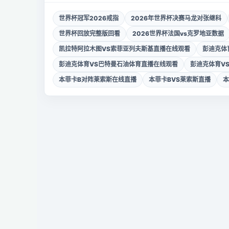
世界杯冠军2026戒指
2026年世界杯决赛马龙对张继科
世界杯回放完整版回看
2026世界杯法国vs克罗地亚数据
凯拉特阿拉木图VS索菲亚列夫斯基直播在线观看
彭迪克体
彭迪克体育VS巴特曼石油体育直播在线观看
彭迪克体育V
本菲卡B对阵莱索斯在线直播
本菲卡BVS莱索斯直播
本