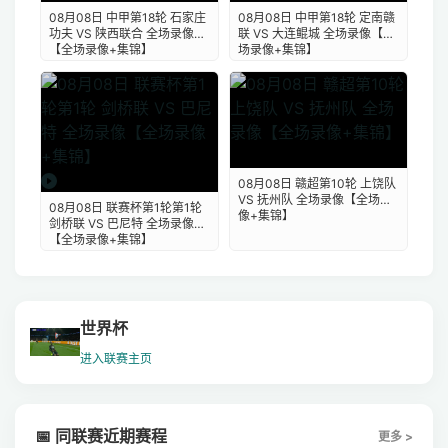
08月08日 中甲第18轮 石家庄
08月08日 中甲第18轮 定南赣
功夫 VS 陕西联合 全场录像
联 VS 大连鲲城 全场录像【全
【全场录像+集锦】
场录像+集锦】
08月08日 赣超第10轮 上饶队
VS 抚州队 全场录像【全场录
08月08日 联赛杯第1轮第1轮
像+集锦】
剑桥联 VS 巴尼特 全场录像
【全场录像+集锦】
世界杯
进入联赛主页
📅 同联赛近期赛程
更多 >