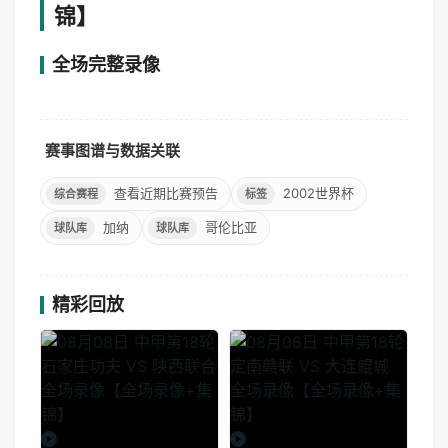
锦】
全场完整录像
高清完整回放
赛事图谱与数据关联
查看近期比赛预告
2002世界杯
综合赛程
标签
加纳
哥伦比亚
球队库
球队库
精彩回放