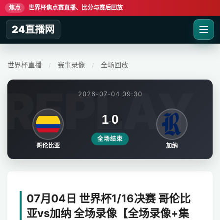
焦点
世界杯焦点赛直播、比分与赛后回放
24直播网
世界杯直播
赛事录像
全场回放
/
/
2026-07-04 09:30
1
0
-
全场结束
哥伦比亚
加纳
07月04日 世界杯1/16决赛 哥伦比
亚vs加纳 全场录像【全场录像+集