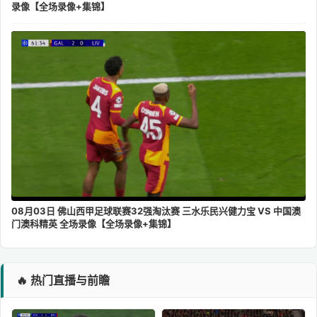
录像【全场录像+集锦】
08月03日 佛山西甲足球联赛32强淘汰赛 三水乐民兴健力宝 VS 中国澳
门澳科精英 全场录像【全场录像+集锦】
🔥 热门直播与前瞻