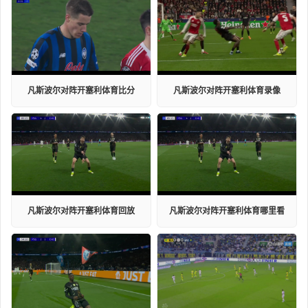
凡斯波尔对阵开塞利体育比分
凡斯波尔对阵开塞利体育录像
凡斯波尔对阵开塞利体育回放
凡斯波尔对阵开塞利体育哪里看