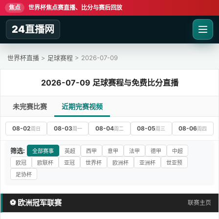
焦点
世界杯焦点赛直播、比分与赛后回放
24直播网
世界杯直播
>
足球赛程
> 2026-07-09
2026-07-09 足球赛程与免费比分直播
未完赛比赛
近期完赛视频
08-02
08-03
08-04
08-05
08-06
周日
周一
周二
周三
周四
筛选:
全部赛事
英超
西甲
意甲
法甲
德甲
中超
欧冠
欧联杯
亚冠
世界杯
欧洲杯
亚洲杯
世亚预
足协杯
⚽ 欧洲冠军联赛
联赛主页