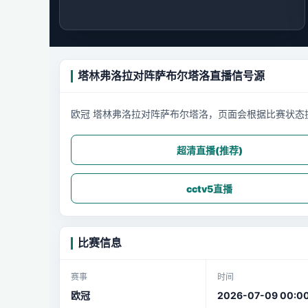
塔林弗洛拉对阵萨布尔塔洛直播信号源
欧冠 塔林弗洛拉对阵萨布尔塔洛，页面会根据比赛状态
超清直播(推荐)
cctv5直播
比赛信息
赛事
时间
欧冠
2026-07-09 00:0