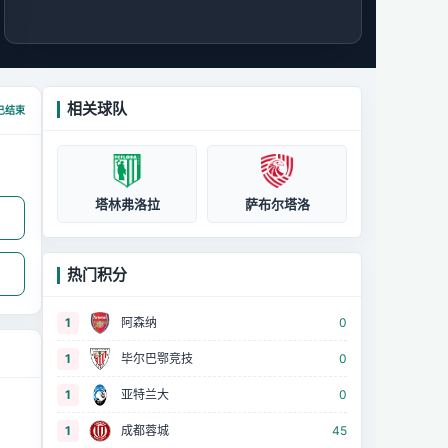
相关球队
已结束
塔林弗洛拉
萨布尔塔洛
热门积分
1
阿森纳
0
1
毕尔巴鄂竞技
0
1
亚特兰大
0
1
成都蓉城
45