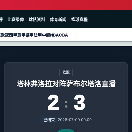
榜
比赛录像
球队资料
体育新闻
篮球赛程
超
欧冠
西甲
意甲
德甲
法甲
中超
NBA
CBA
欧冠
塔林弗洛拉对阵萨布尔塔洛直播
2
3
:
已结束
2026-07-09 00:00