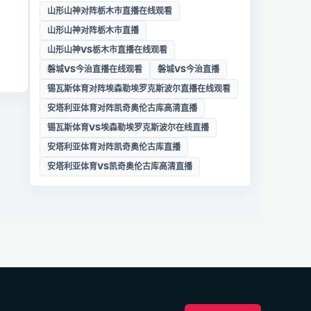
山形山神对阵栃木市直播在线观看
山形山神对阵栃木市直播
山形山神VS栃木市直播在线观看
磐城VS今治直播在线观看
磐城VS今治直播
锡瓦斯体育对阵埃森勒埃罗克斯波尔直播在线观看
安塔利亚体育对阵凯奇奥伦古库高清直播
锡瓦斯体育VS埃森勒埃罗克斯波尔在线直播
安塔利亚体育对阵凯奇奥伦古库直播
安塔利亚体育VS凯奇奥伦古库高清直播