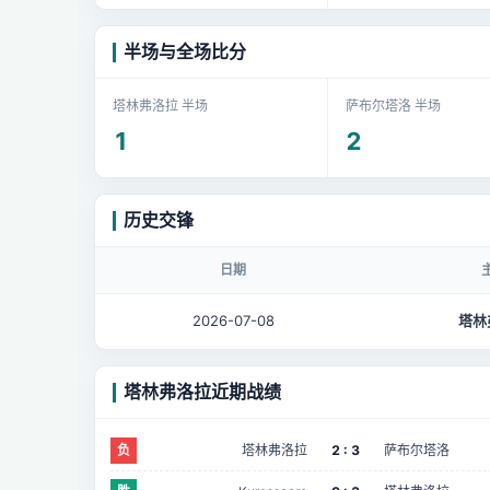
半场与全场比分
塔林弗洛拉 半场
萨布尔塔洛 半场
1
2
历史交锋
日期
2026-07-08
塔林
塔林弗洛拉近期战绩
负
塔林弗洛拉
2 : 3
萨布尔塔洛