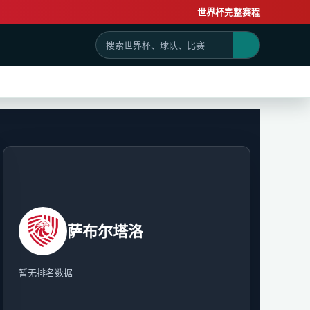
世界杯完整赛程
萨布尔塔洛
暂无排名数据