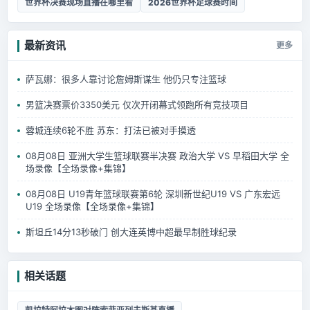
世界杯决赛现场直播在哪里看
2026世界杯足球赛时间
最新资讯
更多
萨瓦娜：很多人靠讨论詹姆斯谋生 他仍只专注篮球
男篮决赛票价3350美元 仅次开闭幕式领跑所有竞技项目
蓉城连续6轮不胜 苏东：打法已被对手摸透
08月08日 亚洲大学生篮球联赛半决赛 政治大学 VS 早稻田大学 全
场录像【全场录像+集锦】
08月08日 U19青年篮球联赛第6轮 深圳新世纪U19 VS 广东宏远
U19 全场录像【全场录像+集锦】
斯坦丘14分13秒破门 创大连英博中超最早制胜球纪录
相关话题