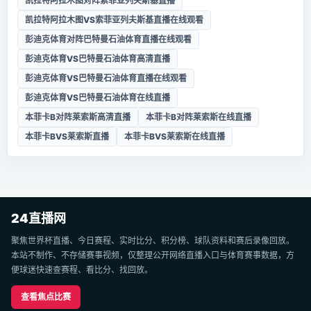
凯拉特阿拉木图对阵索菲亚列夫斯基直播
凯拉特阿拉木图VS索菲亚列夫斯基直播在线观看
彭迪克体育对阵巴特曼石油体育直播在线观看
彭迪克体育VS巴特曼石油体育高清直播
彭迪克体育VS巴特曼石油体育直播在线观看
彭迪克体育VS巴特曼石油体育在线直播
本菲卡B对阵莱索斯高清直播
本菲卡B对阵莱索斯在线直播
本菲卡BVS莱索斯直播
本菲卡BVS莱索斯在线直播
24直播网
聚焦世界杯直播、今日赛程、实时比分、积分榜、球队资料和赛后录像回放。
本站不制作、不存储赛事视频，仅整理公开网络直播入口与体育赛事数据，方
便球迷快速查赛程、看比分、找回放。
查看焦点比赛