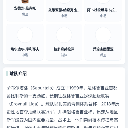
安德烈·维克托
兹维亚德·纳奇克比亚
阿卜杜拉希易卜拉欣阿尔哈桑
后卫
中场
中场
埃尔达尔·库利耶夫
拉多奇赫拉泽
乔治查图里亚
中场
前锋
后卫
球队介绍
萨布尔塔洛（Saburtalo）成立于1999年，是格鲁吉亚首都
第比利斯的一支劲旅，长期征战格鲁吉亚足球超级联赛
（Erovnuli Liga）。球队以扎实的青训体系著称，2018年历
史性地首夺顶级联赛冠军，并捧起格鲁吉亚杯，迅速从地区
新军蜕变为国内重要力量。战术上，他们崇尚技术传控与高
位压迫，强调本土年轻球员的快速衔接。近年成绩稳定在积