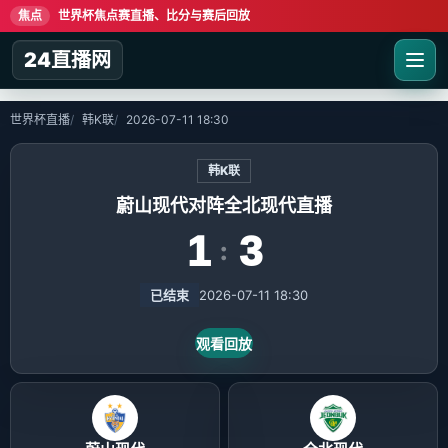
焦点
世界杯焦点赛直播、比分与赛后回放
24直播网
世界杯直播
韩K联
2026-07-11 18:30
韩K联
蔚山现代对阵全北现代直播
1
3
:
已结束
2026-07-11 18:30
观看回放