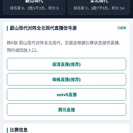
蔚山现代
全北现代
排名第 9，2胜3平3负，积分 9
排名第 3，9胜7平5负，积分 34
蔚山现代对阵全北现代直播信号源
已结束
韩K联 蔚山现代对阵全北现代，页面会根据比赛状态提供直播、
预约或回放入口。
超清直播(推荐)
蜘蛛直播(推荐)
cctv5直播
腾讯直播
比赛信息