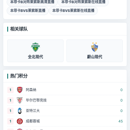
本菲卡B对阵莱索斯高清直播
本菲卡B对阵莱索斯在线直播
本菲卡BVS莱索斯直播
本菲卡BVS莱索斯在线直播
相关球队
全北现代
蔚山现代
热门积分
1
阿森纳
0
1
毕尔巴鄂竞技
0
1
亚特兰大
0
1
成都蓉城
45