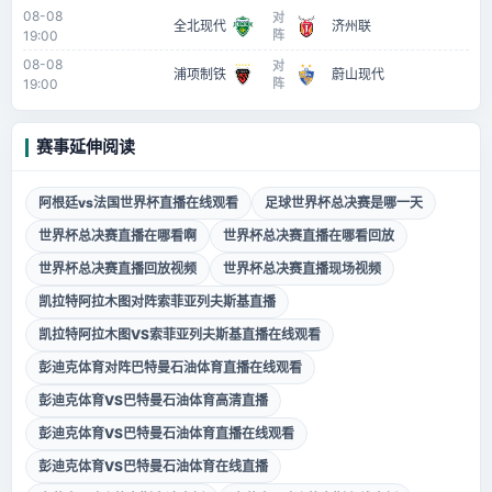
08-08
对
全北现代
济州联
19:00
阵
08-08
对
浦项制铁
蔚山现代
19:00
阵
赛事延伸阅读
阿根廷vs法国世界杯直播在线观看
足球世界杯总决赛是哪一天
世界杯总决赛直播在哪看啊
世界杯总决赛直播在哪看回放
世界杯总决赛直播回放视频
世界杯总决赛直播现场视频
凯拉特阿拉木图对阵索菲亚列夫斯基直播
凯拉特阿拉木图VS索菲亚列夫斯基直播在线观看
彭迪克体育对阵巴特曼石油体育直播在线观看
彭迪克体育VS巴特曼石油体育高清直播
彭迪克体育VS巴特曼石油体育直播在线观看
彭迪克体育VS巴特曼石油体育在线直播