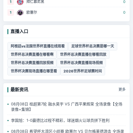
1
拜仁慕尼黑
0
1
欧塞尔
0
直播入口
阿根廷vs法国世界杯直播在线观看
足球世界杯总决赛是哪一天
世界杯总决赛直播在哪看啊
世界杯总决赛直播在哪看回放
世界杯总决赛直播回放视频
世界杯总决赛直播现场视频
世界杯决赛现场直播在哪里看
2026世界杯足球赛时间
最新资讯
更多
08月08日 桂超第7轮 融水昊宇 VS 广西平果辉荣 全场录像【全场
录像+集锦】
李国旭：1-0赢德比过程不精彩，球迷烟火让球员拼下胜利
08月08日 希望杯大湾区小组赛 欧塞尔 VS 贝尔格莱德游击 全场录