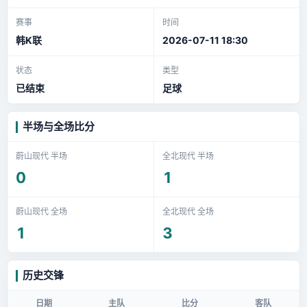
赛事
时间
韩K联
2026-07-11 18:30
状态
类型
已结束
足球
半场与全场比分
蔚山现代 半场
全北现代 半场
0
1
蔚山现代 全场
全北现代 全场
1
3
历史交锋
日期
主队
比分
客队