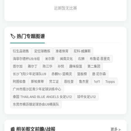
近期暂无比赛
🏷️ 热门专题图谱
衍生品销售
定位球教练
准者体育
尼科·威廉斯
海菲尔德杯U9/8组
米尔斯
闽南文化
石狮
布鲁诺·恩里克
普尔加
雅尔丁
陈江华
孙悦
趣味投篮
第二集团
长沙飞阳少年足球队U9
赤麟fc-蓝精灵
篮板榜
唐·尼尔森
阿图伯鲁
斯帕莱蒂
劳工证
恩杜奎
鲁杰里
1of1
Topps
广州市南沙区青少年足球训练中心
泰国 THAILAND BLUE ANGELS 女足U12
琼中女足U12
东莞市横沥镇足球协会U9精英队
📰 相关图文前瞻/战报
更多 >