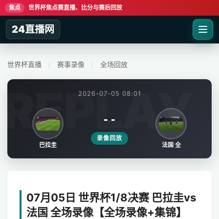
焦点
世界杯焦点赛直播、比分与赛后回放
24直播网
世界杯直播
赛事录像
全场回放
/
/
2026-07-05 08:01
-
-
-
录像回放
巴拉圭
法国 全
07月05日 世界杯1/8决赛 巴拉圭vs
法国 全场录像【全场录像+集锦】