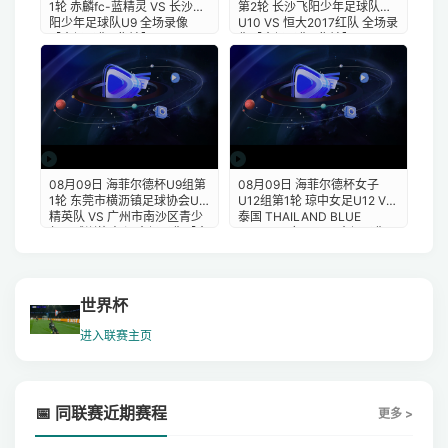
1轮 赤麟fc-蓝精灵 VS 长沙飞
第2轮 长沙飞阳少年足球队
阳少年足球队U9 全场录像
U10 VS 恒大2017红队 全场录
【全场录像+集锦】
像【全场录像+集锦】
08月09日 海菲尔德杯U9组第
08月09日 海菲尔德杯女子
1轮 东莞市横沥镇足球协会U9
U12组第1轮 琼中女足U12 VS
精英队 VS 广州市南沙区青少
泰国 THAILAND BLUE
年足球训练中心 全场录像【全
ANGELS 女足U12 全场录像
场录像+集锦】
【全场录像+集锦】
世界杯
进入联赛主页
📅 同联赛近期赛程
更多 >