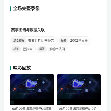
全场完整录像
高清完整回放
赛事图谱与数据关联
查看近期比赛预告
2002世界杯
综合赛程
标签
巴拉圭
挪威vs法国
标签
标签
精彩回放
08月09日 海菲尔德杯U9组第
08月09日 海菲尔德杯U10组