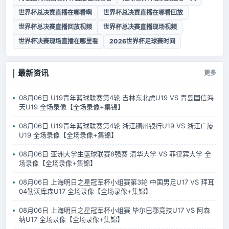
世界杯总决赛直播在哪看啊
世界杯总决赛直播在哪看回放
世界杯总决赛直播回放视频
世界杯总决赛直播现场视频
世界杯决赛现场直播在哪里看
2026世界杯足球赛时间
最新资讯
更多
08月06日 U19青年篮球联赛第4轮 吉林东北虎U19 VS 青岛国信海
天U19 全场录像【全场录像+集锦】
08月06日 U19青年篮球联赛第4轮 浙江稠州银行U19 VS 浙江广厦
U19 全场录像【全场录像+集锦】
08月06日 亚洲大学生篮球联赛8强赛 清华大学 VS 菲律宾大学 全
场录像【全场录像+集锦】
08月06日 上海明日之星冠军杯小组赛第3轮 中国男足U17 VS 拜耳
04勒沃库森U17 全场录像【全场录像+集锦】
08月06日 上海明日之星冠军杯小组赛 毕尔巴鄂竞技U17 VS 阿森
纳U17 全场录像【全场录像+集锦】