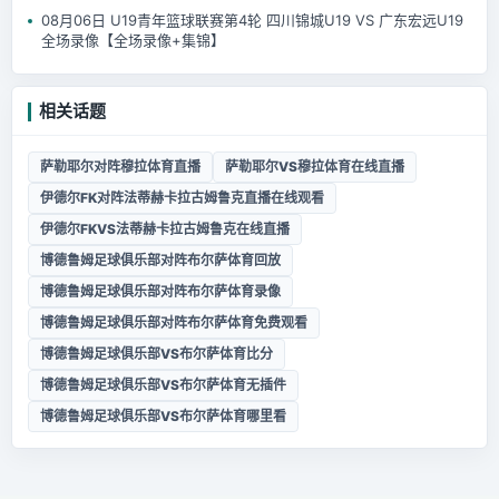
08月06日 U19青年篮球联赛第4轮 四川锦城U19 VS 广东宏远U19
全场录像【全场录像+集锦】
相关话题
萨勒耶尔对阵穆拉体育直播
萨勒耶尔VS穆拉体育在线直播
伊德尔FK对阵法蒂赫卡拉古姆鲁克直播在线观看
伊德尔FKVS法蒂赫卡拉古姆鲁克在线直播
博德鲁姆足球俱乐部对阵布尔萨体育回放
博德鲁姆足球俱乐部对阵布尔萨体育录像
博德鲁姆足球俱乐部对阵布尔萨体育免费观看
博德鲁姆足球俱乐部VS布尔萨体育比分
博德鲁姆足球俱乐部VS布尔萨体育无插件
博德鲁姆足球俱乐部VS布尔萨体育哪里看