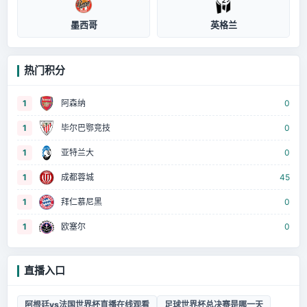
墨西哥
英格兰
热门积分
1
阿森纳
0
1
毕尔巴鄂竞技
0
1
亚特兰大
0
1
成都蓉城
45
1
拜仁慕尼黑
0
1
欧塞尔
0
直播入口
阿根廷vs法国世界杯直播在线观看
足球世界杯总决赛是哪一天