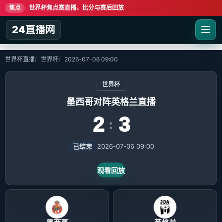
焦点
世界杯焦点赛直播、比分与赛后回放
24直播网
世界杯直播
世界杯
2026-07-06 09:00
世界杯
墨西哥对阵英格兰直播
2
3
:
已结束
2026-07-06 09:00
观看回放