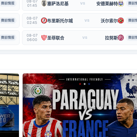
08-07
塞萨洛尼基
安德莱赫特
赛前情报
VS
赛前
01:45
08-07
布里斯托尔城
沃尔索尔
赛前情报
VS
赛前
02:45
08-07
圣菲联合
拉努斯
赛前情报
VS
赛前
06:00