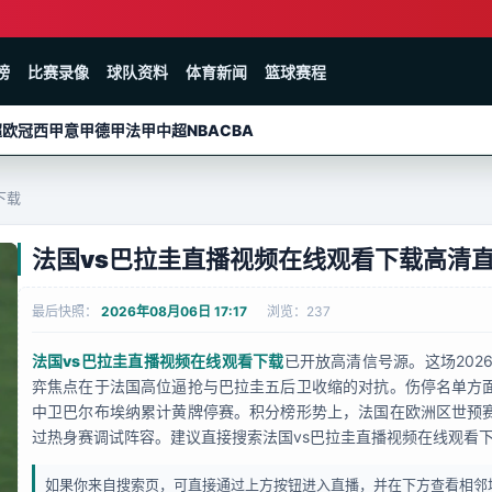
榜
比赛录像
球队资料
体育新闻
篮球赛程
超
欧冠
西甲
意甲
德甲
法甲
中超
NBA
CBA
下载
法国vs巴拉圭直播视频在线观看下载高清
最后快照：
2026年08月06日 17:17
浏览：237
法国vs巴拉圭直播视频在线观看下载
已开放高清信号源。这场202
弈焦点在于法国高位逼抢与巴拉圭五后卫收缩的对抗。伤停名单方
中卫巴尔布埃纳累计黄牌停赛。积分榜形势上，法国在欧洲区世预
过热身赛调试阵容。建议直接搜索法国vs巴拉圭直播视频在线观看
如果你来自搜索页，可直接通过上方按钮进入直播，并在下方查看相邻