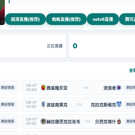
超清直播(推荐)
蜘蛛直播(推荐)
cctv5直播
腾讯
0
正在直播
查
08-07
雅盖隆尼亚
流浪者
赛前情报
VS
赛前
00:00
08-07
波兹南莱克
克拉克斯维克
赛前情报
VS
赛前
01:00
08-07
赫拉德茨克拉洛韦
贝西克塔什
赛前情报
VS
赛前
01:00