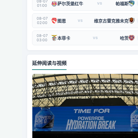
08-07
萨尔茨堡红牛
帕福斯
VS
01:00
08-07
图恩
维京古雷克雅未克
VS
02:00
08-07
本菲卡
哈茨
VS
03:00
延伸阅读与视频