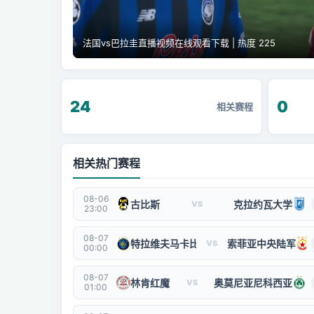
法国vs巴拉圭直播视频在线观看下载 | 热度 225
24
0
相关赛程
相关热门赛程
08-06
古比斯
克拉约瓦大学
VS
23:00
08-07
特拉维夫马卡比
索菲亚中央陆军
VS
00:00
08-07
林肯红魔
奥莫尼亚尼科西亚
VS
01:00