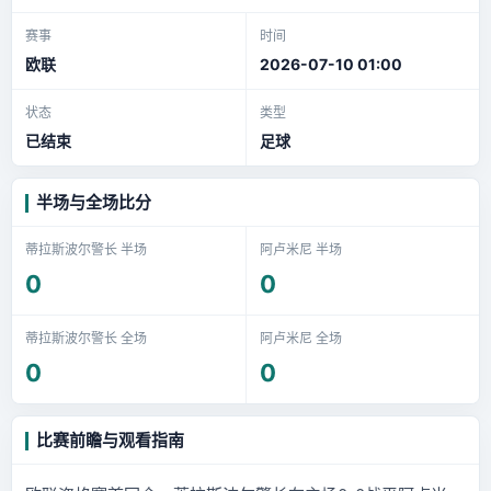
赛事
时间
欧联
2026-07-10 01:00
状态
类型
已结束
足球
半场与全场比分
蒂拉斯波尔警长 半场
阿卢米尼 半场
0
0
蒂拉斯波尔警长 全场
阿卢米尼 全场
0
0
比赛前瞻与观看指南