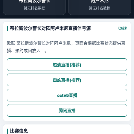
蒂拉斯波尔警长
阿卢米尼
暂无排名数据
暂无排名数据
蒂拉斯波尔警长对阵阿卢米尼直播信号源
已结束
欧联 蒂拉斯波尔警长对阵阿卢米尼，页面会根据比赛状态提供直
播、预约或回放入口。
超清直播(推荐)
蜘蛛直播(推荐)
cctv5直播
腾讯直播
比赛信息