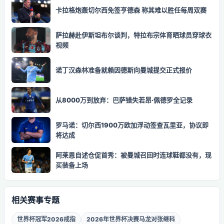
卡拉格炮轰切尔西免签亨德森 称其难以胜任每周双赛
萨拉赫赴伊斯坦布尔谈判，特拉布宗体育晒球员穿球衣
视频
诺丁汉森林准备就赖因德斯向曼城提交正式报价
从8000万到放弃：巴萨错失若昂·佩德罗全记录
罗马诺：切尔西1900万欧加浮动签查瓦里亚，协议即
将达成
阿莱恩自述仓促首秀：被曼城召回时连球鞋都没有，现
买装备上场
相关赛事专题
世界杯冠军2026戒指
2026年世界杯决赛马龙对张继科