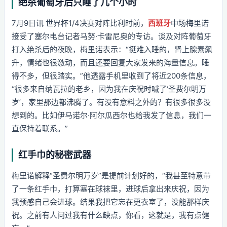
绝杀葡萄牙后只睡了几个小时
7月9日讯 世界杯1/4决赛对阵比利时前，
西班牙
中场梅里诺
接受了塞尔电台记者马努·卡雷尼奥的专访。谈及对阵葡萄牙
打入绝杀后的夜晚，梅里诺表示：“挺难入睡的，肾上腺素飙
升，情绪也很激动，而且还要回复大家发来的海量信息。睡
得不多，但很踏实。”他透露手机里收到了将近200条信息，
“很多来自纳瓦拉的老乡，因为我在庆祝时喊了‘圣费尔明万
岁’，家里那边都沸腾了。有没有意料之外的？有很多很多没
想到的。比如伊马诺尔·阿尔瓜西尔也给我发了信息，我们一
直保持着联系。”
红手巾的秘密武器
梅里诺解释“圣费尔明万岁”是提前计划好的，“我甚至特意带
了一条红手巾，打算塞在球袜里，进球后拿出来庆祝，因为
我预感自己会进球。结果我把它忘在更衣室了，没能那样庆
祝。之前有人问过我有什么缺点，你看，这就是，我有点健