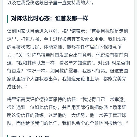
以及在我受伤这段日子里一直支持我的人”。
对阵法比时心态：谁首发都一样
谈到国家队目前进入八强，梅里诺表示：“首要目标就是走到
这里，打进八强，至于过程如何其实没那么重要。我们现在
的竞技状态很好，体能充沛，能够在任何局面下保持竞争
力。”关于对阵乌拉圭时首发是否出乎意料，他说没有提前沟
通，“我和其他队友一样，看名单才知道的”。对比利时是否期
待首发？“情况一样。如果教练需要，我随时待命。但这支国
家队里每个人都状态出色，我知道无论谁上场，都能完美完
成任务。”
梅里诺高度评价德拉富恩特的信任：“我觉得自己非常幸运。
很难遇到一位如此信任你，并且用实际行动把你派上场来证
明这份信任的教练。这是他的一大优势，他非常善于管理球
队，而他给予我们的信任，我们也会全心全意地回报给他。”