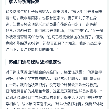
家人与伤病恢复
谈及刚出生的儿子远离家人，梅里诺说：“家人对我来说意味
着一切。我非常顾家，也很眷恋家乡。妻子和儿子不在身
边，让世界杯这项足球运动员最向往的赛事少了一点色彩。
但从八强战开始，他们就会来到现场，我就‘完整’了。”关于身
体状态能否踢满90分钟，“伤病已经完全被抛在脑后了，但究
竟能不能踢满90分钟，还得真正踢了才知道。我的心态是专
注当下，专注我能控制的事情。”
苏维门迪与球队战术稳定性
对于尚未获得出场机会的苏维门迪，梅里诺透露：“他调整得
很好，他是个非常成熟的人。我经常和他聊天，我们整天待
在一起，我看他状态很好。没有哪个球员会喜欢坐冷板凳，
但他理解目前的处境和背景，这正是顶级职业球员的素养。”
谈到从欧洲杯到世界杯球队的变化，梅里诺认为“比赛感觉非
常相似”，战术层面差别不大，“球队依然很稳健，强调整体配